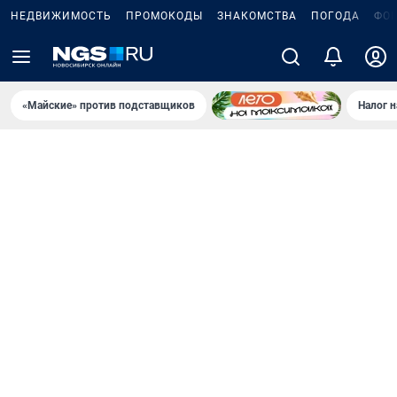
НЕДВИЖИМОСТЬ
ПРОМОКОДЫ
ЗНАКОМСТВА
ПОГОДА
ФО
«Майские» против подставщиков
Налог 