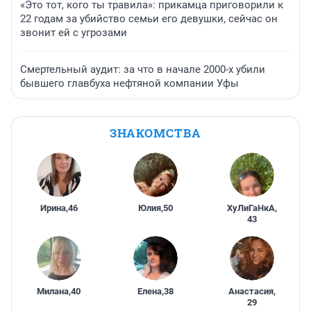
«Это тот, кого ты травила»: прикамца приговорили к
22 годам за убийство семьи его девушки, сейчас он
звонит ей с угрозами
Смертельный аудит: за что в начале 2000-х убили
бывшего главбуха нефтяной компании Уфы
ЗНАКОМСТВА
Ирина
,
46
Юлия
,
50
ХуЛиГаНкА
,
43
Милана
,
40
Елена
,
38
Анастасия
,
29