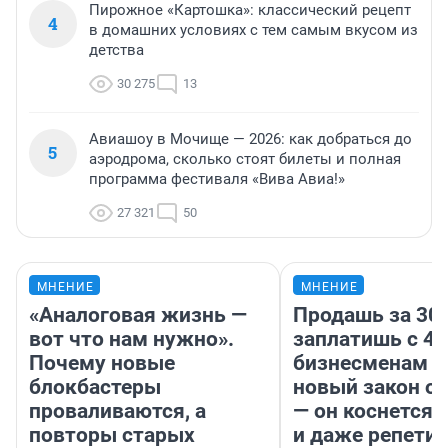
Пирожное «Картошка»: классический рецепт
4
в домашних условиях с тем самым вкусом из
детства
30 275
13
Авиашоу в Мочище — 2026: как добраться до
5
аэродрома, сколько стоят билеты и полная
программа фестиваля «Вива Авиа!»
27 321
50
МНЕНИЕ
МНЕНИЕ
«Аналоговая жизнь —
Продашь за 300
вот что нам нужно».
заплатишь с 40
Почему новые
бизнесменам г
блокбастеры
новый закон о 
проваливаются, а
— он коснется 
повторы старых
и даже репети