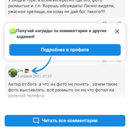
У людей горе, а всем интересно где это, фото 
размытые и т.п. Хорошь обсуждать! Лично видели, 
ужасное зрелище, ни кому не дай бог такого!!!!
+0
–0
Получай награды за комментарии и другие 
Гость
9 апреля 2021, 10:36
задания!
Это на пересечении Бийской и Титова. Видел 
Подробнее в профиле
несколько обгоревших автомобилей
+0
–0
Стс
9 апреля 2021, 07:57
Автор от бога .а что на фото не понять . зачем такие 
фото выставлять .всё размыто он на что фотал на 
древний телефон
+0
–0
Читать все комментарии