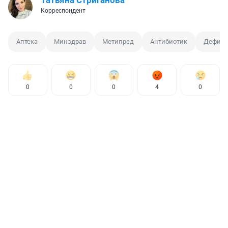
Татьяна Стриганова
Корреспондент
Аптека
Минздрав
Метипред
Антибиотик
Дефици
0
0
0
4
0