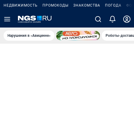
НЕДВИЖИМОСТЬ
ПРОМОКОДЫ
ЗНАКОМСТВА
ПОГОДА
ФО
Нарушения в «Авиценне»
Роботы-доставщ