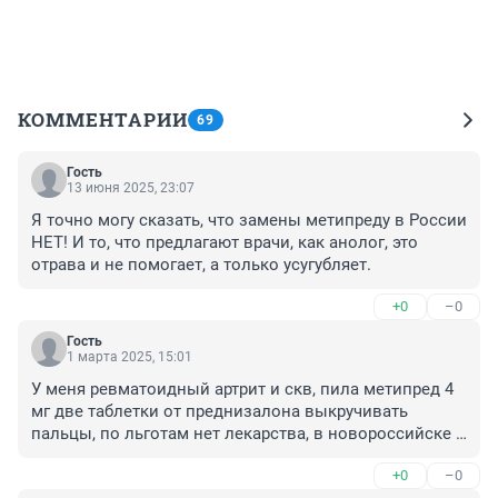
КОММЕНТАРИИ
69
Гость
13 июня 2025, 23:07
Я точно могу сказать, что замены метипреду в России 
НЕТ! И то, что предлагают врачи, как анолог, это 
отрава и не помогает, а только усугубляет.
+0
–0
Гость
1 марта 2025, 15:01
У меня ревматоидный артрит и скв, пила метипред 4 
мг две таблетки от преднизалона выкручивать 
пальцы, по льготам нет лекарства, в новороссийске 
сейчас продают продают медрол 16мг, он хоть 
+0
–0
поддерживает организм, чтобы раньше врамени ни 