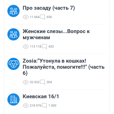
Про засаду (часть 7)
11 664
656
Женские слезы...Вопрос к
мужчинам
113 118
420
Zosia:"Утонула в кошках!
Пожалуйста, помогите!!!" (часть
6)
32 032
304
Киевская 16/1
218 976
1 000