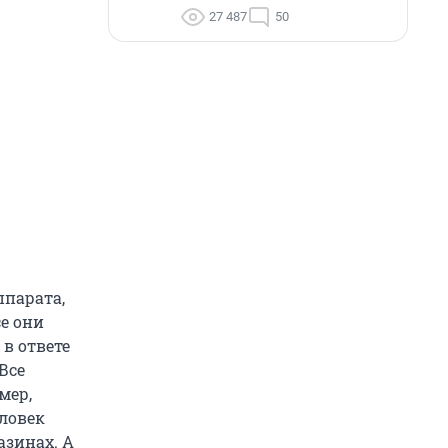
27 487
50
ппарата,
се они
 в ответе
Все
мер,
еловек
азинах. А