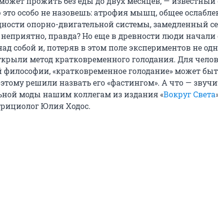
 может прожить без еды до двух месяцев, — известный 
 это особо не назовешь: атрофия мышц, общее ослабле
дности опорно-двигательной системы, замедленный 
 неприятно, правда? Но еще в древности люди начали
д собой и, потеряв в этом поле экспериментов не одн
ткрыли метод кратковременного голодания. Для челов
ой философии, «кратковременное голодание» может бы
этому решили назвать его «фастингом». А что — звучи
ьной моды нашим коллегам из издания «
Вокруг Света
трициолог Юлия Ходос.