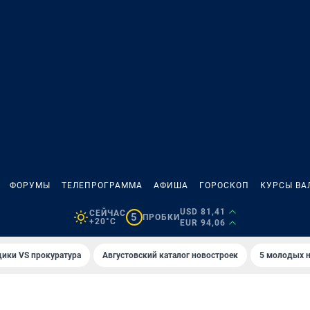
ФОРУМЫ
ТЕЛЕПРОГРАММА
АФИША
ГОРОСКОП
КУРСЫ ВА
USD 81,41
СЕЙЧАС
5
ПРОБКИ
+20°C
EUR 94,06
ики VS прокуратура
Августовский каталог новостроек
5 молодых н