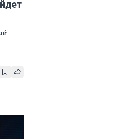
ойдет
ый