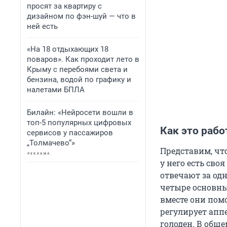
просят за квартиру с
дизайном по фэн-шуй — что в
ней есть
«На 18 отдыхающих 18
поваров». Как проходит лето в
Крыму с перебоями света и
бензина, водой по графику и
налетами БПЛА
Билайн: «Нейросети вошли в
топ-5 популярных цифровых
Как это рабо
сервисов у пассажиров
„Толмачево“»
Представим, что
у него есть своя
отвечают за одн
четыре основных
вместе они пом
регулирует аппе
голоден. В общ