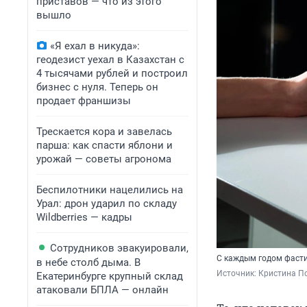
приставов — что из этого
вышло
«Я ехал в никуда»:
геодезист уехал в Казахстан с
4 тысячами рублей и построил
бизнес с нуля. Теперь он
продает франшизы
Трескается кора и завелась
парша: как спасти яблони и
урожай — советы агронома
Беспилотники нацелились на
Урал: дрон ударил по складу
Wildberries — кадры
Сотрудников эвакуировали,
С каждым годом фасти
в небе столб дыма. В
Источник: 
Кристина По
Екатеринбурге крупный склад
атаковали БПЛА — онлайн