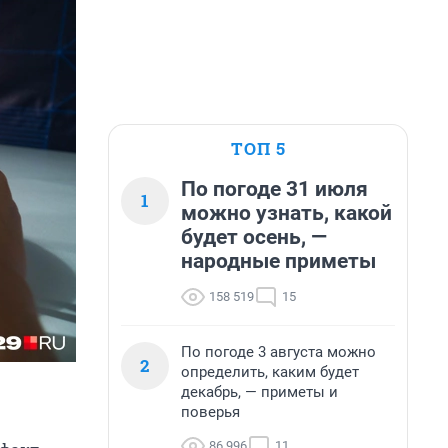
ТОП 5
По погоде 31 июля
1
можно узнать, какой
будет осень, —
народные приметы
158 519
15
По погоде 3 августа можно
2
определить, каким будет
декабрь, — приметы и
поверья
86 996
11