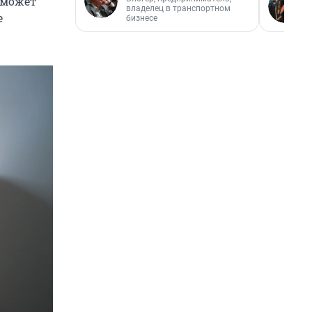
 может
владелец в транспортном
е
бизнесе