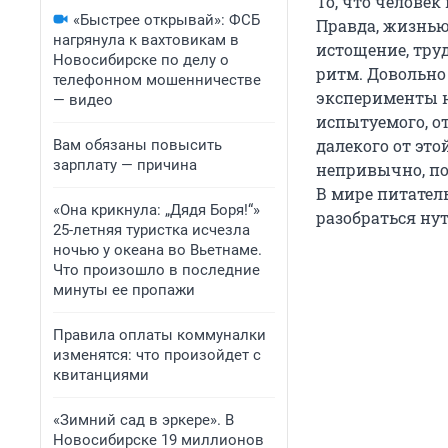
То, что человек
«Быстрее открывай»: ФСБ
Правда, жизнью
нагрянула к вахтовикам в
истощение, тру
Новосибирске по делу о
ритм. Довольно
телефонном мошенничестве
эксперименты на
— видео
испытуемого, о
далекого от эт
Вам обязаны повысить
зарплату — причина
непривычно, по
В мире питател
«Она крикнула: „Дядя Боря!“»
разобраться ну
25-летняя туристка исчезла
ночью у океана во Вьетнаме.
Что произошло в последние
минуты ее пропажи
Правила оплаты коммуналки
изменятся: что произойдет с
квитанциями
«Зимний сад в эркере». В
Новосибирске 19 миллионов