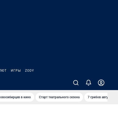
ЛЮТ
ИГРЫ
ZODY
овосибирцев в кино
Старт театрального сезона
7 грибов августа