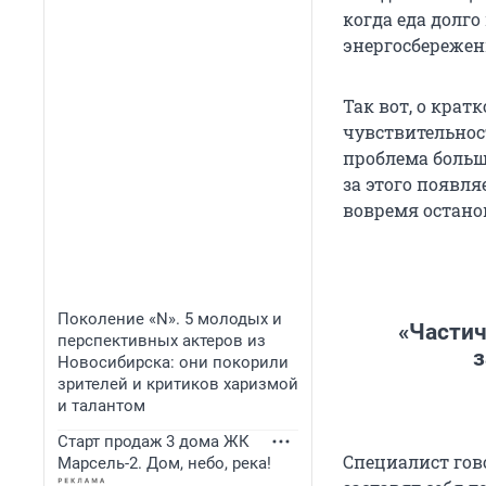
когда еда долго
энергосбережени
Так вот, о кра
чувствительнос
проблема больше
за этого появл
вовремя остано
Поколение «N». 5 молодых и
«Частич
перспективных актеров из
з
Новосибирска: они покорили
зрителей и критиков харизмой
и талантом
Старт продаж 3 дома ЖК
Специалист гово
Марсель-2. Дом, небо, река!