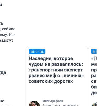
им
ть
, сейчас
ему. Из-
е могут
МНЕНИЕ
МНЕНИ
Наследие, которое
«Поку
чудом не развалилось:
мешке
транспортный эксперт
предп
гда
разнес миф о «вечных»
расска
советских дорогах
самом
бизне
дешев
не
Олег Арефьев
Блогер, предприниматель,