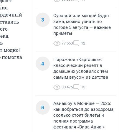
факт.
ние,
сердечный
Суровой или мягкой будет
3
 ставить
зима, можно узнать по
погоде 5 августа — важные
ого
приметы
ека,
ть
77 560
12
т модно!
» помогла
Пирожное «Картошка»:
4
классический рецепт в
домашних условиях с тем
самым вкусом из детства
30 475
15
Авиашоу в Мочище — 2026:
5
как добраться до аэродрома,
сколько стоят билеты и
полная программа
фестиваля «Вива Авиа!»