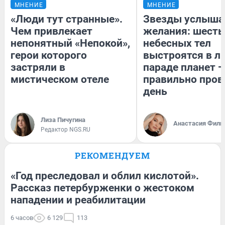
МНЕНИЕ
МНЕНИЕ
«Люди тут странные».
Звезды услыша
Чем привлекает
желания: шесть
непонятный «Непокой»,
небесных тел
герои которого
выстроятся в л
застряли в
параде планет —
мистическом отеле
правильно пров
день
Лиза Пичугина
Анастасия Фили
Редактор NGS.RU
РЕКОМЕНДУЕМ
«Год преследовал и облил кислотой».
Рассказ петербурженки о жестоком
нападении и реабилитации
6 часов
6 129
113