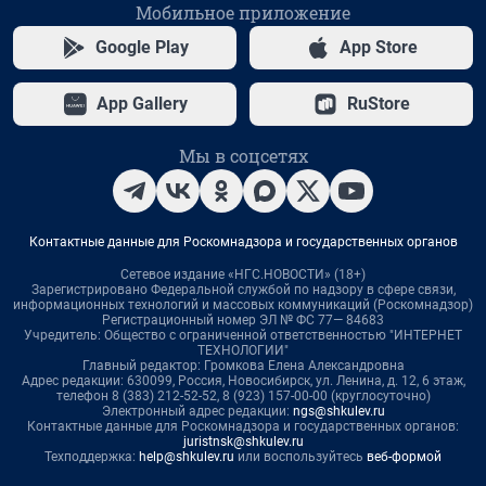
Мобильное приложение
Google Play
App Store
App Gallery
RuStore
Мы в соцсетях
Контактные данные для Роскомнадзора и государственных органов
Сетевое издание «НГС.НОВОСТИ» (18+)
Зарегистрировано Федеральной службой по надзору в сфере связи,
информационных технологий и массовых коммуникаций (Роскомнадзор)
Регистрационный номер ЭЛ № ФС 77— 84683
Учредитель: Общество с ограниченной ответственностью "ИНТЕРНЕТ
ТЕХНОЛОГИИ"
Главный редактор: Громкова Елена Александровна
Адрес редакции: 630099, Россия, Новосибирск, ул. Ленина, д. 12, 6 этаж,
телефон 8 (383) 212-52-52, 8 (923) 157-00-00 (круглосуточно)
Электронный адрес редакции:
ngs@shkulev.ru
Контактные данные для Роскомнадзора и государственных органов:
juristnsk@shkulev.ru
Техподдержка:
help@shkulev.ru
или воспользуйтесь
веб-формой