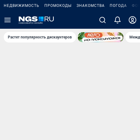
НЕДВИЖИМОСТЬ
ПРОМОКОДЫ
ЗНАКОМСТВА
ПОГОДА
ФО
Растет популярность дискаунтеров
Межд