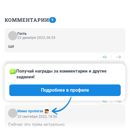
КОММЕНТАРИИ
9
Гость
23 декабря 2023, 06:53
щи
+0
–0
Гость
24 сентября 2022, 17:20
Получай награды за комментарии и другие 
задания!
Какой интересный доктор у нас на РЖД. И где же и на 
работе мне взять аскорбиновую кислоту. Не 
Подробнее в профиле
подскажите
+0
–0
Мимо пробегая
23 сентября 2022, 18:30
Сейчас это прям актуально