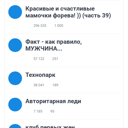
Красивые и счастливые
мамочки форева! )) (часть 39)
296 335
1 000
Факт - как правило,
МУЖЧИНА...
57 122
251
Технопарк
38 041
189
Авторитарная леди
7 185
95
клуб первых жен