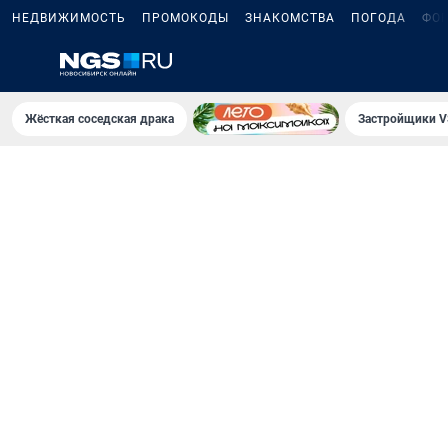
НЕДВИЖИМОСТЬ
ПРОМОКОДЫ
ЗНАКОМСТВА
ПОГОДА
ФО
Жёсткая соседская драка
Застройщики V