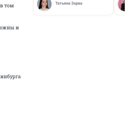
Татьяна Зарва
в том
можны и
ринбурга