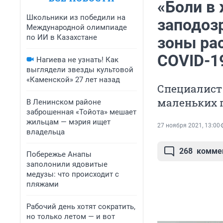
«Боли в
Школьники из победили на
заподоз
Международной олимпиаде
по ИИ в Казахстане
зоны рас
COVID-1
Нагиева не узнать! Как
выглядели звезды культовой
«Каменской» 27 лет назад
Специалист 
маленьких 
В Ленинском районе
заброшенная «Тойота» мешает
жильцам — мэрия ищет
27 ноября 2021, 13:00
владельца
268
комме
Побережье Анапы
заполонили ядовитые
медузы: что происходит с
пляжами
Рабочий день хотят сократить,
но только летом — и вот