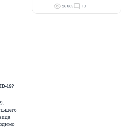
26 863
13
ID-
19?
9,
ольшего
вида
ходимо