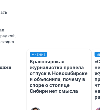
вать
чаи
радкой,
исходно
МНЕНИЕ
МНЕНИ
Красноярская
«Сним
журналистка провела
немед
ущими
отпуск в Новосибирске
журна
и объяснила, почему в
пришл
споре о столице
чтобы
Сибири нет смысла
на чт
ради 