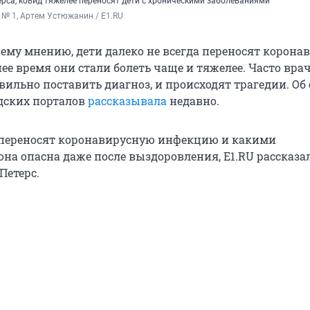
ерса, ковид тяжелее переносят дети с хроническими заболеваниями
№ 1, Артем Устюжанин / Е1.RU
ему мнению, дети далеко не всегда переносят корона
нее время они стали болеть чаще и тяжелее. Часто вра
вильно поставить диагноз, и происходят трагедии. Об
одских порталов
рассказывала
недавно.
и переносят коронавирусную инфекцию и какими
на опасна даже после выздоровления, Е1.RU рассказа
Петерс.