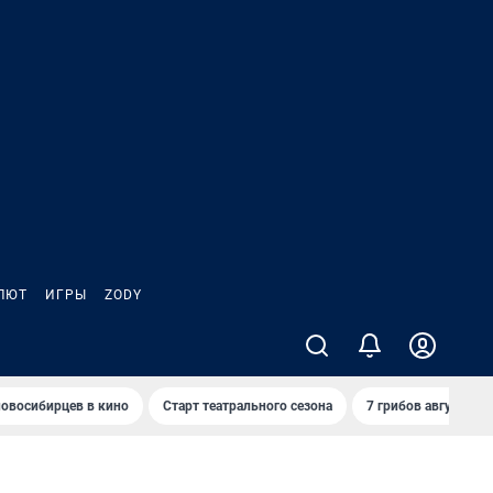
ЛЮТ
ИГРЫ
ZODY
овосибирцев в кино
Старт театрального сезона
7 грибов августа