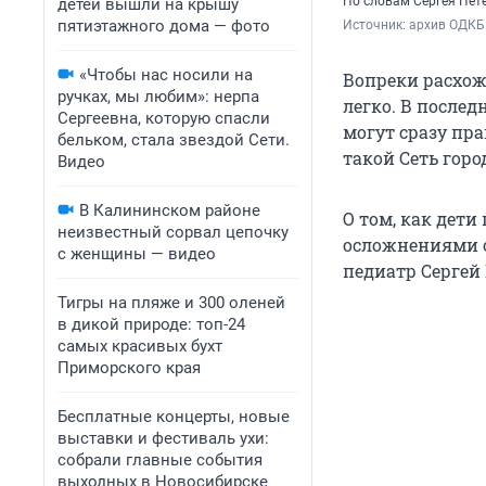
По словам Сергея Пет
детей вышли на крышу
пятиэтажного дома — фото
Источник: 
архив ОДКБ 
«Чтобы нас носили на
Вопреки расхож
ручках, мы любим»: нерпа
легко. В послед
Сергеевна, которую спасли
могут сразу пра
бельком, стала звездой Сети.
такой Сеть гор
Видео
В Калининском районе
О том, как дет
неизвестный сорвал цепочку
осложнениями о
с женщины — видео
педиатр Сергей 
Тигры на пляже и 300 оленей
в дикой природе: топ-24
самых красивых бухт
Приморского края
Бесплатные концерты, новые
выставки и фестиваль ухи:
собрали главные события
выходных в Новосибирске