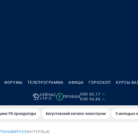
ФОРУМЫ
ТЕЛЕПРОГРАММА
АФИША
ГОРОСКОП
КУРСЫ ВА
USD 82,17
СЕЙЧАС
1
ПРОБКИ
+19°C
EUR 94,84
ики VS прокуратура
Августовский каталог новостроек
5 молодых н
ОРОНАВИРУСЕ
ИНТЕРВЬЮ