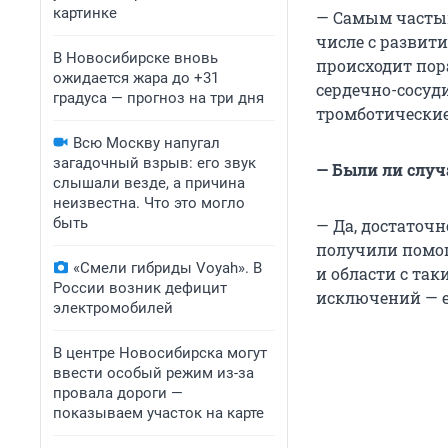
картинке
— Самым частым
числе с развит
В Новосибирске вновь
происходит пор
ожидается жара до +31
сердечно-сосуд
градуса — прогноз на три дня
тромботические
Всю Москву напугал
загадочный взрыв: его звук
— Были ли слу
слышали везде, а причина
неизвестна. Что это могло
быть
— Да, достаточн
получили помощ
«Смели гибриды Voyah». В
и области с та
России возник дефицит
исключений — 
электромобилей
В центре Новосибирска могут
ввести особый режим из-за
провала дороги —
показываем участок на карте