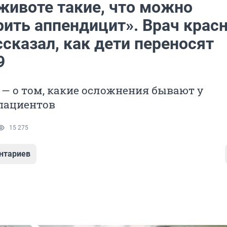
 животе такие, что можно
рить аппендицит». Врач крас
сказал, как дети переносят
9
— о том, какие осложнения бывают у
пациентов
15 275
нтариев