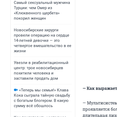
Самый сексуальный мужчина
Турции: чем Омер из
«Клюквенного щербета»
покорил женщин
Новосибирские хирурги
провели операцию на сердце
14-летней девочке — это
четвертое вмешательство в ее
жизни
Увезли в реабилитационный
центр: трое новосибирцев
похитили человека и
заставили продать дом
— Как выражае
«Теперь мы семья!» Клава
Кока сыграла тайную свадьбу
с богатым блогером. В какую
— Мультисистем
сумму всё обошлось
проявляется бо
длительная лих