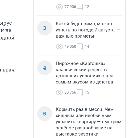
77 906
12
вирус
Какой будет зима, можно
3
чи не
узнать по погоде 7 августа, —
важные приметы
 одной
49 050
14
Пирожное «Картошка»:
4
л врач-
классический рецепт в
домашних условиях с тем
самым вкусом из детства
30 756
15
Кормить раз в месяц. Чем
5
хищным или необычным
украсить квартиру — смотрим
зелёное разнообразие на
выставке экзотики