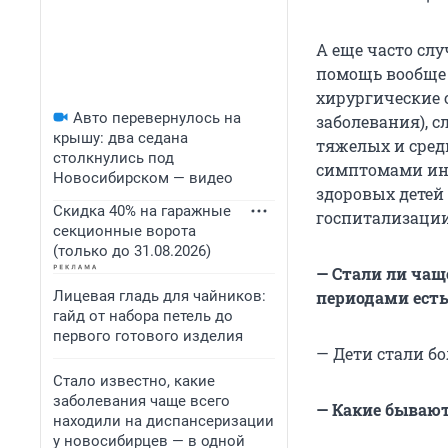
А еще часто слу
помощь вообще 
хирургические 
Авто перевернулось на
заболевания), с
крышу: два седана
тяжелых и сред
столкнулись под
симптомами инт
Новосибирском — видео
здоровых детей
Скидка 40% на гаражные
госпитализации
секционные ворота
(только до 31.08.2026)
— Стали ли чащ
Лицевая гладь для чайников:
периодами есть
гайд от набора петель до
первого готового изделия
— Дети стали бо
Стало известно, какие
заболевания чаще всего
— Какие бываю
находили на диспансеризации
у новосибирцев — в одной