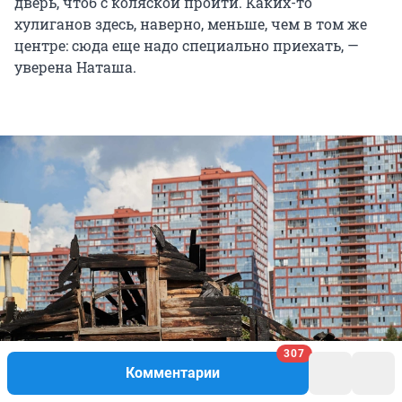
дверь, чтоб с коляской пройти. Каких-то
хулиганов здесь, наверно, меньше, чем в том же
центре: сюда еще надо специально приехать, —
уверена Наташа.
307
Комментарии