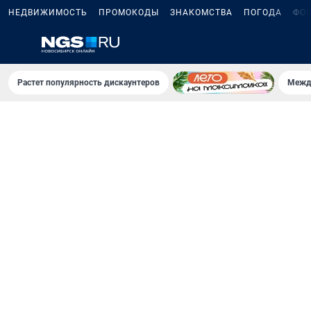
НЕДВИЖИМОСТЬ
ПРОМОКОДЫ
ЗНАКОМСТВА
ПОГОДА
ФО
Растет популярность дискаунтеров
Межд