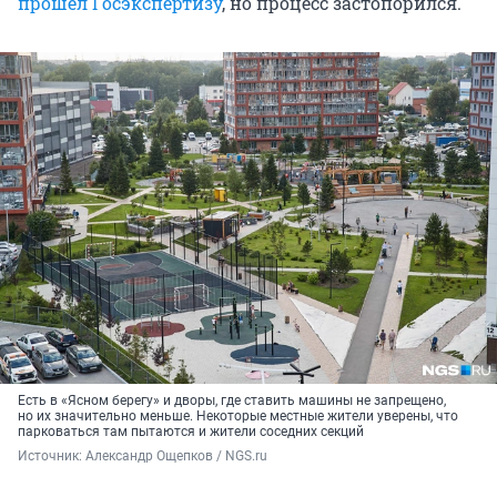
прошёл Госэкспертизу
, но процесс застопорился.
Есть в «Ясном берегу» и дворы, где ставить машины не запрещено,
но их значительно меньше. Некоторые местные жители уверены, что
парковаться там пытаются и жители соседних секций
Источник: 
Александр Ощепков / NGS.ru