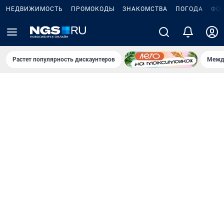
НЕДВИЖИМОСТЬ
ПРОМОКОДЫ
ЗНАКОМСТВА
ПОГОДА
ФО
Растет популярность дискаунтеров
Межд