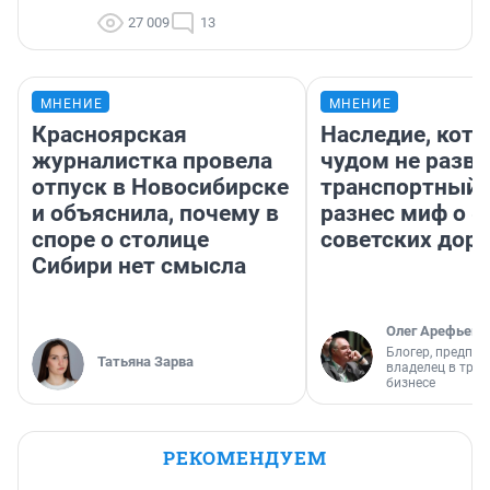
27 009
13
МНЕНИЕ
МНЕНИЕ
Красноярская
Наследие, кото
журналистка провела
чудом не разва
отпуск в Новосибирске
транспортный 
и объяснила, почему в
разнес миф о 
споре о столице
советских доро
Сибири нет смысла
Олег Арефьев
Блогер, предпри
Татьяна Зарва
владелец в тра
бизнесе
РЕКОМЕНДУЕМ