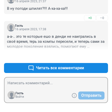
16 апреля 2023, 21:37
В ну погоди шпилят?!!! А-ха-ха-ха!!!
+0
–0
Гость
16 апреля 2023, 17:38
а-а-.. это те которые ешо в денди не наигрались в 
своё время, терь за компы пересели, и теперь сами за 
молодое поколение взялись, помогают ему 
деградировать, так это тунеядцы, я бы прировнял 
+0
–0
таких к тунеядцам, может таких принудительно 
заставлять урожай помогать колхозникам собирать 
да город от снега, грязи и пыли убирать, а!?!
Читать все комментарии
Гость
Отправить
Войти