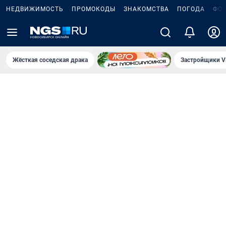
НЕДВИЖИМОСТЬ
ПРОМОКОДЫ
ЗНАКОМСТВА
ПОГОДА
ФО
Жёсткая соседская драка
Застройщики V