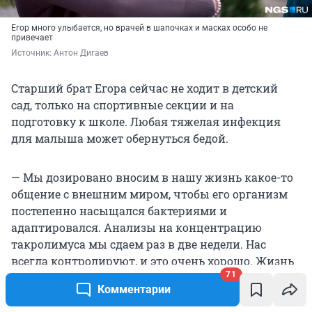
Егор много улыбается, но врачей в шапочках и масках особо не
привечает
Источник: 
Антон Дигаев
Старший брат Егора сейчас не ходит в детский
сад, только на спортивные секции и на
подготовку к школе. Любая тяжелая инфекция
для малыша может обернуться бедой.
— Мы дозировано вносим в нашу жизнь какое-то
общение с внешним миром, чтобы его организм
постепенно насыщался бактериями и
адаптировался. Анализы на концентрацию
такролимуса мы сдаем раз в две недели. Нас
всегда контролируют, и это очень хорошо. Жизнь
71
изменилась, конечно, но очень многое зависит от
Комментарии
настроя. Если относиться к этому как к большой
проблеме, наверное, это и будет проблемой. Мы