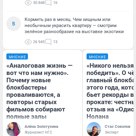
30 848
16
Кормить раз в месяц. Чем хищным или
5
необычным украсить квартиру — смотрим
зелёное разнообразие на выставке экзотики
26 945
13
МНЕНИЕ
МНЕНИЕ
«Аналоговая жизнь —
«Никого нельзя
вот что нам нужно».
победить». О ч
Почему новые
главный блокба
блокбастеры
этого года, кот
проваливаются, а
бьет рекорды в
повторы старых
прокате: честн
фильмов собирают
отзыв на «Одис
полные залы
Нолана
Алёна Золотухина
Стас Соколов
Журналист НГС
Эксперт