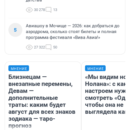
детства
30 278
13
Авиашоу в Мочище — 2026: как добраться до
5
аэродрома, сколько стоят билеты и полная
программа фестиваля «Вива Авиа!»
27 322
50
МНЕНИЕ
МНЕНИЕ
Близнецам —
«Мы видим нов
внезапные перемены,
Нолана»: с как
Девам —
настроем нужн
дополнительные
смотреть «Оди
траты: каким будет
чтобы она не
август для всех знаков
выглядела как
зодиака — таро-
прогноз