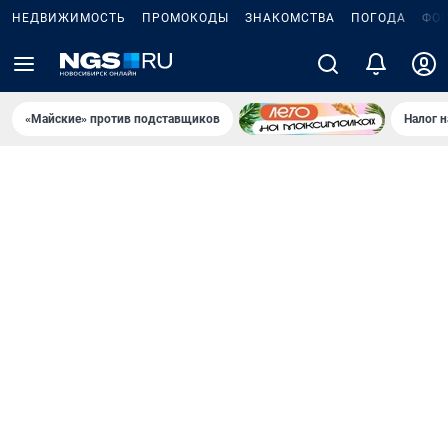
НЕДВИЖИМОСТЬ
ПРОМОКОДЫ
ЗНАКОМСТВА
ПОГОДА
ФО
«Майские» против подставщиков
Налог 