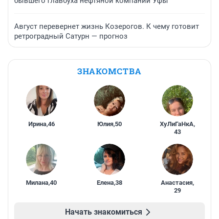
бывшего главбуха нефтяной компании Уфы
Август перевернет жизнь Козерогов. К чему готовит
ретроградный Сатурн — прогноз
ЗНАКОМСТВА
Ирина
,
46
Юлия
,
50
ХуЛиГаНкА
,
43
Милана
,
40
Елена
,
38
Анастасия
,
29
Начать знакомиться