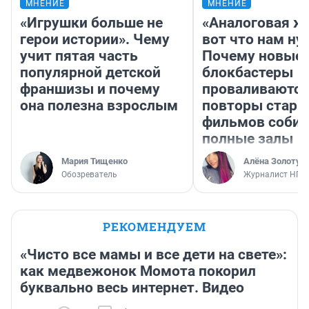
МНЕНИЕ
МНЕНИЕ
«Игрушки больше не
«Аналоговая ж
герои истории». Чему
вот что нам ну
учит пятая часть
Почему новые
популярной детской
блокбастеры
франшизы и почему
проваливаются,
она полезна взрослым
повторы стары
фильмов соби
полные залы
Мария Тищенко
Алёна Золотух
Обозреватель
Журналист НГС
РЕКОМЕНДУЕМ
«Чисто все мамы и все дети на свете»:
как медвежонок Момота покорил
буквально весь интернет. Видео