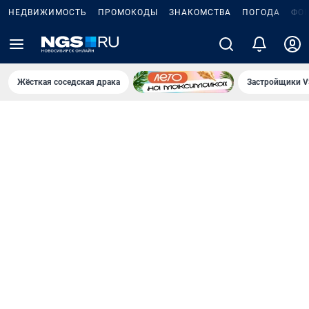
НЕДВИЖИМОСТЬ
ПРОМОКОДЫ
ЗНАКОМСТВА
ПОГОДА
ФО
Жёсткая соседская драка
Застройщики V