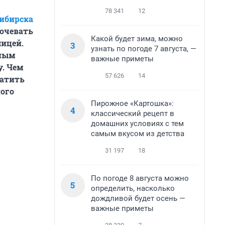
78 341
12
ибирска
ночевать
Какой будет зима, можно
лицей.
3
узнать по погоде 7 августа, —
тным
важные приметы
у. Чем
57 626
14
латить
ого
Пирожное «Картошка»:
4
классический рецепт в
домашних условиях с тем
самым вкусом из детства
31 197
18
По погоде 8 августа можно
5
определить, насколько
дождливой будет осень —
важные приметы