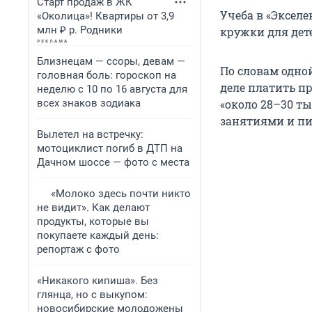
Старт продаж в ЖК
Учеба в «Экселе
«Околица»! Квартиры от 3,9
млн ₽ р. Родники
кружки для дет
Близнецам — ссоры, девам —
По словам одной
головная боль: гороскоп на
деле платить п
неделю с 10 по 16 августа для
всех знаков зодиака
«около 28–30 т
занятиями и пи
Вылетел на встречку:
мотоциклист погиб в ДТП на
Дачном шоссе — фото с места
«Молоко здесь почти никто
не видит». Как делают
продукты, которые вы
покупаете каждый день:
репортаж с фото
«Никакого кипиша». Без
глянца, но с выкупом:
новосибирские молодожены