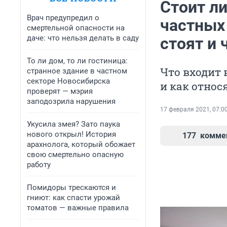
Стоит ли
Врач предупредил о
частных
смертельной опасности на
даче: что нельзя делать в саду
стоят и 
То ли дом, то ли гостиница:
Что входит 
странное здание в частном
секторе Новосибирска
и как относ
проверят — мэрия
заподозрила нарушения
17 февраля 2021, 07:0
Укусила змея? Зато паука
нового открыл! История
177
комме
арахнолога, который обожает
свою смертельно опасную
работу
Помидоры трескаются и
гниют: как спасти урожай
томатов — важные правила