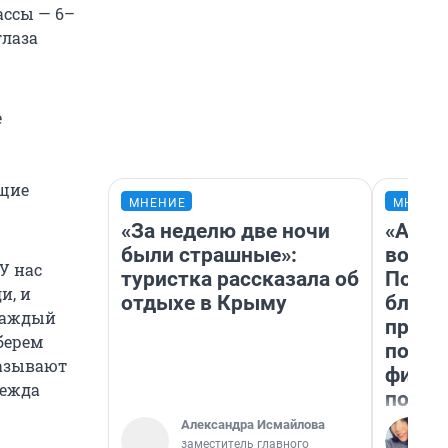
ассы — 6–
глаза
е
ущие
МНЕНИЕ
МНЕНИ
«За неделю две ночи
«Анал
были страшные»:
вот ч
У нас
туристка рассказала об
Почем
и, и
отдыхе в Крыму
блокб
 каждый
прова
берем
повто
казывают
фильм
дежда
полны
Александра Исмайлова
заместитель главного