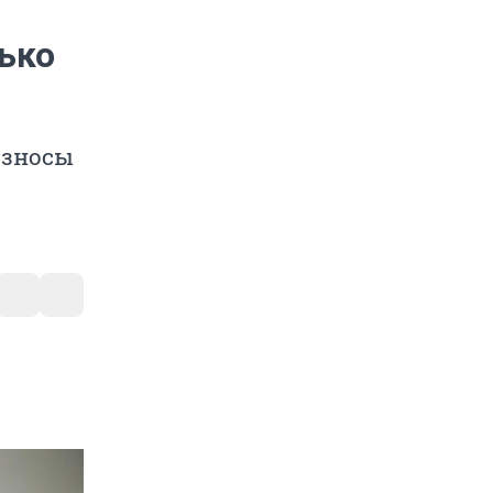
ько
взносы