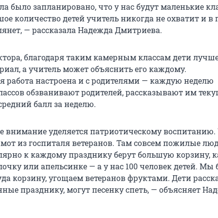
ла было запланировано, что у нас будут маленькие кл
шое количество детей учитель никогда не охватит и в 
лянет, — рассказала Надежда Дмитриева.
ктора, благодаря таким камерным классам дети лучш
риал, а учитель может объяснить его каждому.
 работа настроена и с родителями — каждую неделю
лассов обзванивают родителей, рассказывают им тек
средний балл за неделю.
е внимание уделяется патриотическому воспитанию. 
амот из госпиталя ветеранов. Там совсем пожилые люд
лярно к каждому празднику берут большую корзину,
очку или апельсинке — а у нас 100 человек детей. Мы 
туда корзину, угощаем ветеранов фруктами. Дети расс
нные празднику, могут песенку спеть, — объясняет На