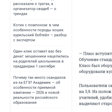
рассказали о тратах, а
организатор свадеб — о
трендах
Котик с помпоном: в чем
особенности породы кошек
курильский бобтейл — разбор
с экспертом
Один клик оставит вас без
— Плюс вступит
денег: мошенники нацелились
Обучение станда
на родителей школьников в
Класс был обор
преддверии 1 сентября
оборудовали ку
Почему так много скандалов
из-за ЕГЭ? Академик — об
Пользователи са
особенности приемной
на 3,9. Из пол
кампании — 2026 и новой
учителей, удоб
реальности российского
образования
выделяют старо