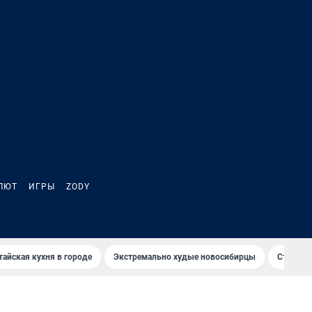
ЛЮТ
ИГРЫ
ZODY
тайская кухня в городе
Экстремально худые новосибирцы
Старт те