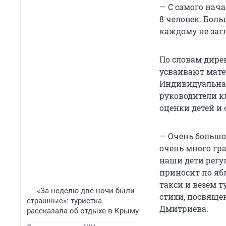
— С самого нача
8 человек. Боль
каждому не заг
По словам дире
усваивают мате
Индивидуальная
руководители к
оценки детей и 
— Очень большо
очень много гр
наши дети регу
приносит по ябл
такси и везем 
«За неделю две ночи были
стихи, посвяще
страшные»: туристка
Дмитриева.
рассказала об отдыхе в Крыму