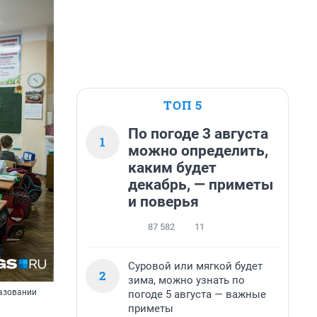
ТОП 5
По погоде 3 августа
1
можно определить,
каким будет
декабрь, — приметы
и поверья
87 582
11
Суровой или мягкой будет
2
зима, можно узнать по
разовании
погоде 5 августа — важные
приметы