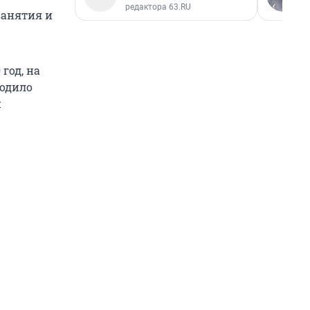
редактора 63.RU
 занятия и
год, на
ходило
и