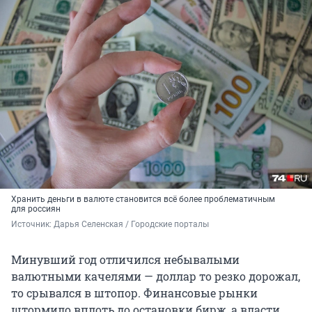
Хранить деньги в валюте становится всё более проблематичным
для россиян
Источник: 
Дарья Селенская / Городские порталы
Минувший год отличился небывалыми
валютными качелями — доллар то резко дорожал,
то срывался в штопор. Финансовые рынки
штормило вплоть до остановки бирж, а власти