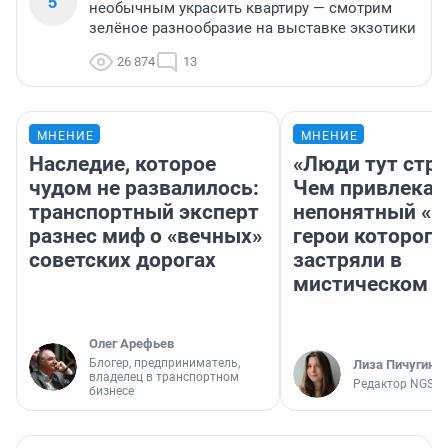
5
необычным украсить квартиру — смотрим
зелёное разнообразие на выставке экзотики
26 874
13
МНЕНИЕ
МНЕНИЕ
Наследие, которое
«Люди тут стр
чудом не развалилось:
Чем привлекае
транспортный эксперт
непонятный «Н
разнес миф о «вечных»
герои которого
советских дорогах
застряли в
мистическом о
Олег Арефьев
Блогер, предприниматель,
Лиза Пичугина
владелец в транспортном
Редактор NGS.R
бизнесе