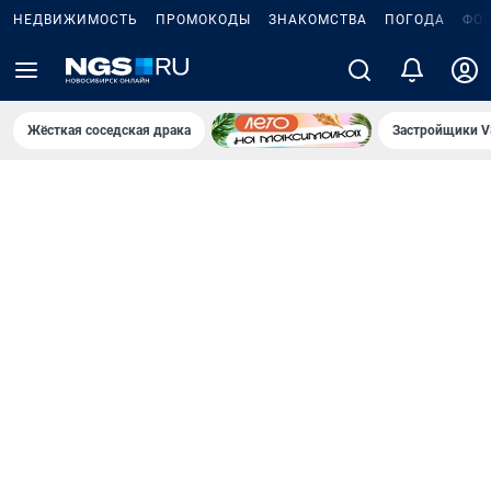
НЕДВИЖИМОСТЬ
ПРОМОКОДЫ
ЗНАКОМСТВА
ПОГОДА
ФО
Жёсткая соседская драка
Застройщики V