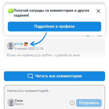
Гость
11 января 2023, 03:51
Получай награды за комментарии и другие 
задания!
Ну вот, а без малого год тому назад были Заявления 
о том что за рубль (один) рулон долларов будут 
Подробнее в профиле
продавать, жаль что не запомнил того человека, 
который мне это пытался объяснить.
+0
–0
я111я
9 января 2023, 21:26
Кому не нравяцццо рубли - сдавай их мне.
+0
–0
Читать все комментарии
Гость
Отправить
Войти