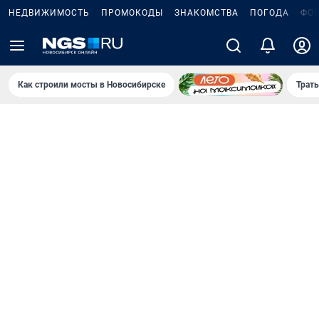
НЕДВИЖИМОСТЬ
ПРОМОКОДЫ
ЗНАКОМСТВА
ПОГОДА
ФО
Как строили мосты в Новосибирске
Траты