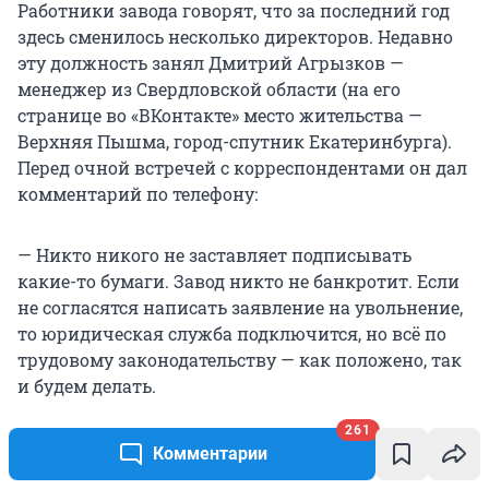
Работники завода говорят, что за последний год
здесь сменилось несколько директоров. Недавно
эту должность занял Дмитрий Агрызков —
менеджер из Свердловской области (на его
странице во «ВКонтакте» место жительства —
Верхняя Пышма, город-спутник Екатеринбурга).
Перед очной встречей с корреспондентами он дал
комментарий по телефону:
— Никто никого не заставляет подписывать
какие-то бумаги. Завод никто не банкротит. Если
не согласятся написать заявление на увольнение,
то юридическая служба подключится, но всё по
трудовому законодательству — как положено, так
и будем делать.
261
Он подчеркнул, что завод ищет резервы для
Комментарии
модернизации и запуска производства, поэтому