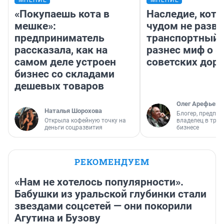
МНЕНИЕ
МНЕНИЕ
«Покупаешь кота в
Наследие, кото
мешке»:
чудом не разва
предприниматель
транспортный 
рассказала, как на
разнес миф о 
самом деле устроен
советских доро
бизнес со складами
дешевых товаров
Олег Арефьев
Наталья Шорохова
Блогер, предпри
Открыла кофейную точку на
владелец в тра
деньги соцразвития
бизнесе
РЕКОМЕНДУЕМ
«Нам не хотелось популярности».
Бабушки из уральской глубинки стали
звездами соцсетей — они покорили
Агутина и Бузову