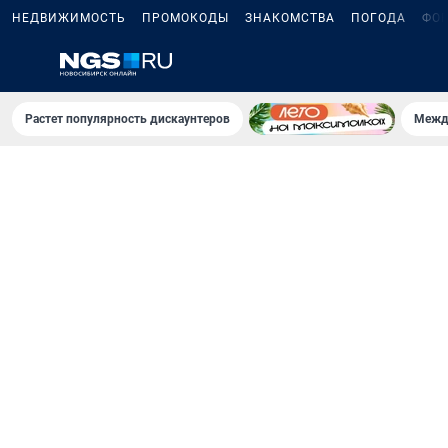
НЕДВИЖИМОСТЬ
ПРОМОКОДЫ
ЗНАКОМСТВА
ПОГОДА
ФО
Растет популярность дискаунтеров
Межд