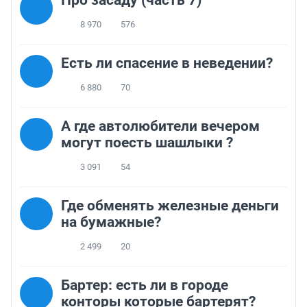
Про засаду (часть 7)
8 970
576
Есть ли спасение в неведении?
6 880
70
А где автолюбители вечером
могут поесть шашлыки ?
3 091
54
Где обменять железные деньги
на бумажные?
2 499
20
Бартер: есть ли в городе
конторы которые бартерят?