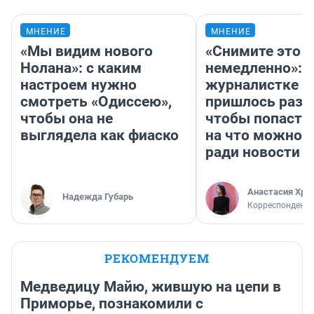
МНЕНИЕ
МНЕНИЕ
«Мы видим нового
«Снимите это
Нолана»: с каким
немедленно»:
настроем нужно
журналистке Н
смотреть «Одиссею»,
пришлось разд
чтобы она не
чтобы попасть 
выглядела как фиаско
на что можно 
ради новости
Анастасия Хри
Надежда Губарь
Корреспондент
РЕКОМЕНДУЕМ
Медведицу Майю, жившую на цепи в
Приморье, познакомили с