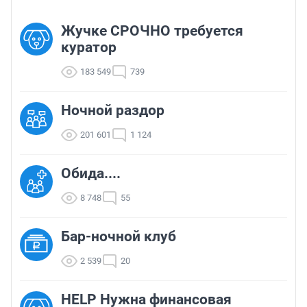
Жучке СРОЧНО требуется
куратор
183 549
739
Ночной раздор
201 601
1 124
Обида....
8 748
55
Бар-ночной клуб
2 539
20
HELP Нужна финансовая