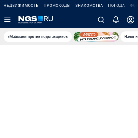
НЕДВИЖИМОСТЬ
ПРОМОКОДЫ
ЗНАКОМСТВА
ПОГОДА
ФО
«Майские» против подставщиков
Налог 