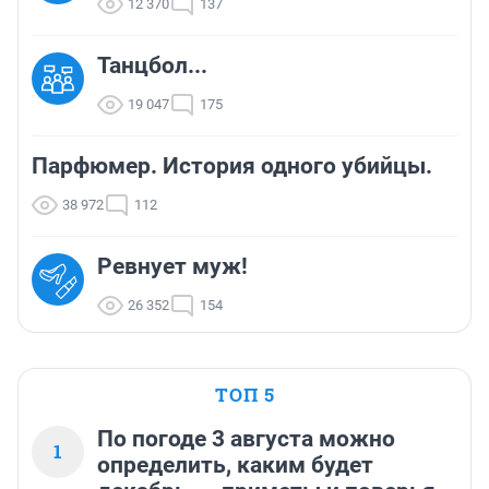
12 370
137
Танцбол...
19 047
175
Парфюмер. История одного убийцы.
38 972
112
Ревнует муж!
26 352
154
ТОП 5
По погоде 3 августа можно
1
определить, каким будет