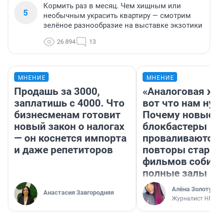
Кормить раз в месяц. Чем хищным или
5
необычным украсить квартиру — смотрим
зелёное разнообразие на выставке экзотики
26 894
13
МНЕНИЕ
МНЕНИЕ
Продашь за 3000,
«Аналоговая ж
заплатишь с 4000. Что
вот что нам ну
бизнесменам готовит
Почему новые
новый закон о налогах
блокбастеры
— он коснется импорта
проваливаются,
и даже репетиторов
повторы стары
фильмов соби
полные залы
Алёна Золотух
Анастасия Завгородняя
Журналист НГС