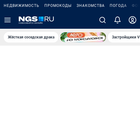
НЕДВИЖИМОСТЬ
ПРОМОКОДЫ
ЗНАКОМСТВА
ПОГОДА
ФО
Жёсткая соседская драка
Застройщики V