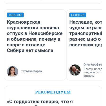
МНЕНИЕ
МНЕНИЕ
Красноярская
Наследие, кото
журналистка провела
чудом не разва
отпуск в Новосибирске
транспортный 
и объяснила, почему в
разнес миф о 
споре о столице
советских доро
Сибири нет смысла
Олег Арефьев
Блогер, предпри
Татьяна Зарва
владелец в тра
бизнесе
РЕКОМЕНДУЕМ
«С гордостью говорю, что я