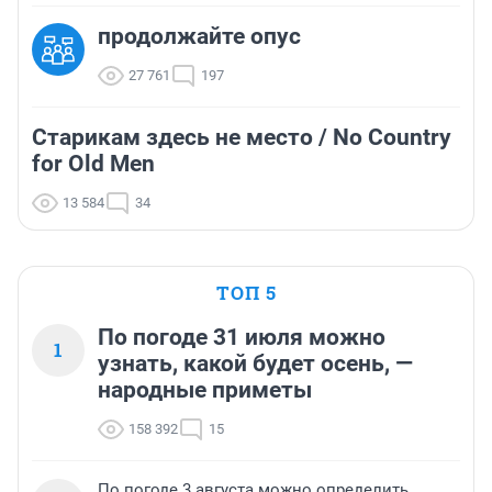
продолжайте опус
27 761
197
Старикам здесь не место / No Country
for Old Men
13 584
34
ТОП 5
По погоде 31 июля можно
1
узнать, какой будет осень, —
народные приметы
158 392
15
По погоде 3 августа можно определить,