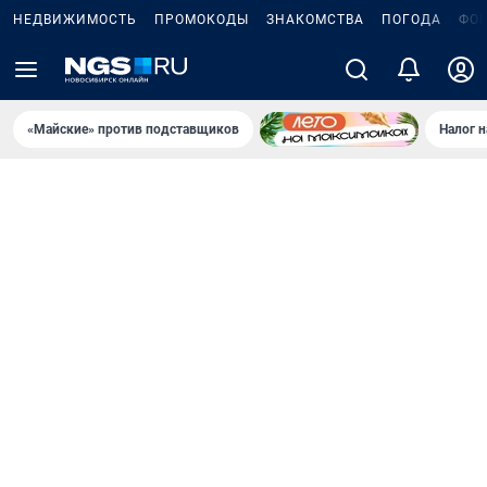
НЕДВИЖИМОСТЬ
ПРОМОКОДЫ
ЗНАКОМСТВА
ПОГОДА
ФО
«Майские» против подставщиков
Налог 