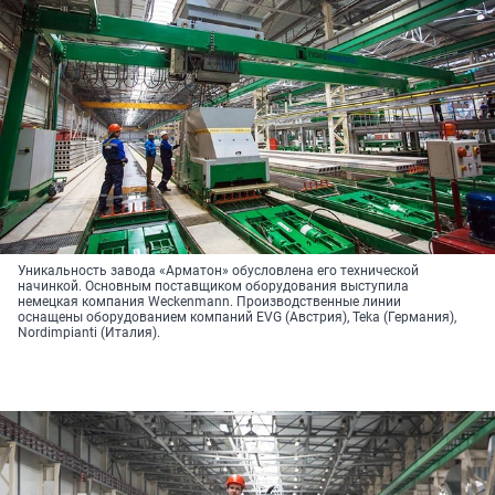
Уникальность завода «Арматон» обусловлена его технической
начинкой. Основным поставщиком оборудования выступила
немецкая компания Weckenmann. Производственные линии
оснащены оборудованием компаний EVG (Австрия), Teka (Германия),
Nordimpianti (Италия).