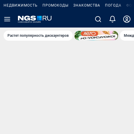
НЕДВИЖИМОСТЬ
ПРОМОКОДЫ
ЗНАКОМСТВА
ПОГОДА
ФО
Растет популярность дискаунтеров
Межд