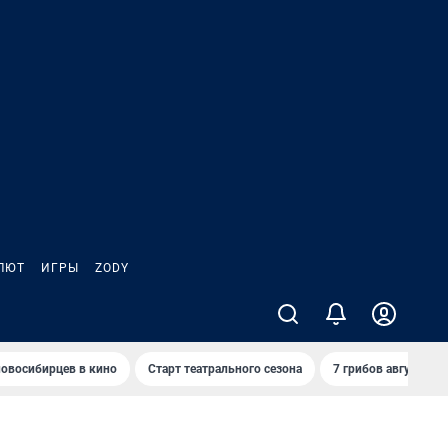
ЛЮТ
ИГРЫ
ZODY
овосибирцев в кино
Старт театрального сезона
7 грибов августа