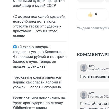
маленький хутор и превратил
свой двор в музей СССР
0
«С домом под одной крышей»:
новосибирец попытался
отстоять гараж от судебных
Увидели опечатку? В
приставов — что из этого
вышло
«Я ехал в никуда»:
геодезист уехал в Казахстан с
КОММЕНТАР
4 тысячами рублей и построил
бизнес с нуля. Теперь он
продает франшизы
Гость
3 сентября 202
Пусть вспомнять
Трескается кора и завелась
парша: как спасти яблони и
урожай — советы агронома
Гость
1 сентября 202
Беспилотники нацелились на
Урал: дрон ударил по складу
Пожалуйста ,не 
Wildberries — кадры
долгосремонта б