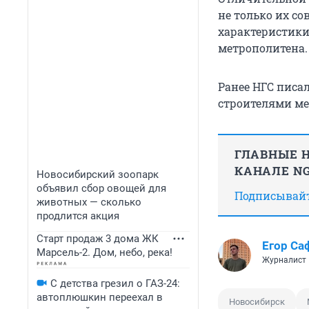
не только их с
характеристики
метрополитена.
Ранее НГС писа
строителями ме
ГЛАВНЫЕ Н
КАНАЛЕ NG
Новосибирский зоопарк
объявил сбор овощей для
Подписывайте
животных — сколько
продлится акция
Старт продаж 3 дома ЖК
Егор Са
Марсель-2. Дом, небо, река!
Журналист
С детства грезил о ГАЗ-24:
автоплюшкин переехал в
Новосибирск