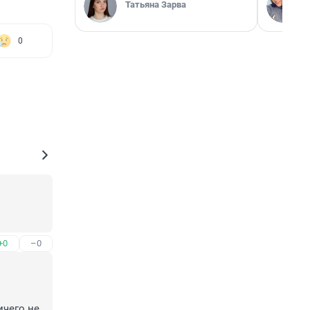
Татьяна Зарва
0
+0
–0
чего не 