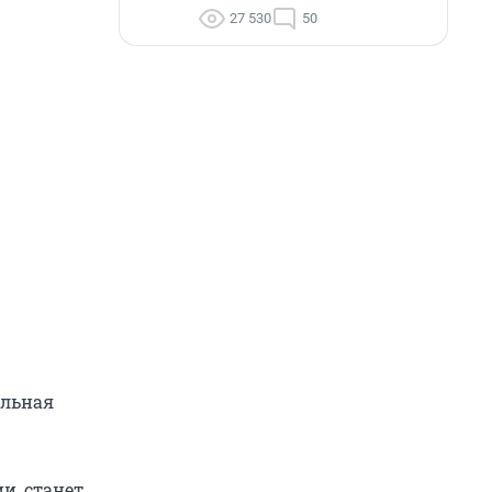
27 530
50
ельная
и, станет