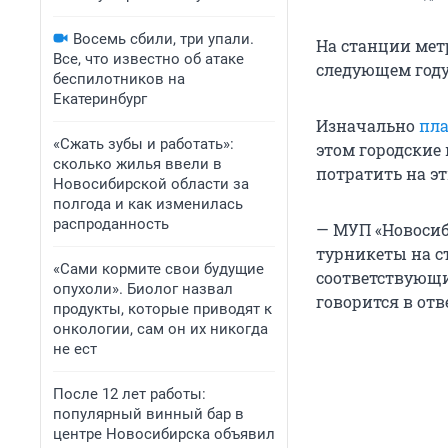
Восемь сбили, три упали.
На станции мет
Все, что известно об атаке
следующем году
беспилотников на
Екатеринбург
Изначально
пл
«Сжать зубы и работать»:
этом городские
сколько жилья ввели в
потратить на эт
Новосибирской области за
полгода и как изменилась
распроданность
— МУП «Новосиб
турникеты на с
«Сами кормите свои будущие
соответствующи
опухоли». Биолог назвал
говорится в отв
продукты, которые приводят к
онкологии, сам он их никогда
не ест
После 12 лет работы:
популярный винный бар в
центре Новосибирска объявил