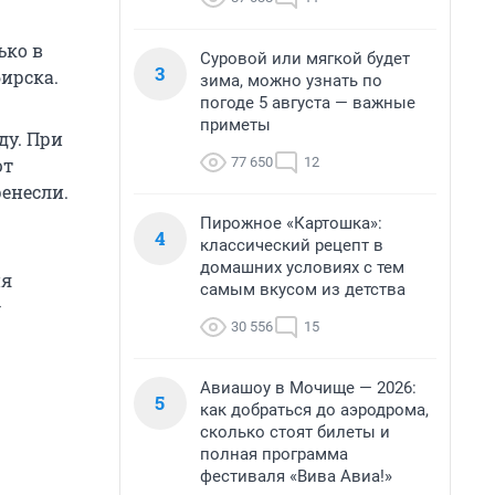
ько в
Суровой или мягкой будет
3
ирска.
зима, можно узнать по
погоде 5 августа — важные
приметы
ду. При
77 650
12
ют
ренесли.
Пирожное «Картошка»:
4
классический рецепт в
домашних условиях с тем
ия
самым вкусом из детства
—
30 556
15
Авиашоу в Мочище — 2026:
5
как добраться до аэродрома,
сколько стоят билеты и
полная программа
фестиваля «Вива Авиа!»