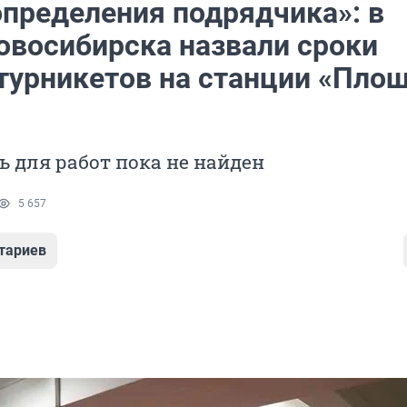
определения подрядчика»: в
овосибирска назвали сроки
турникетов на станции «Пло
 для работ пока не найден
5 657
тариев