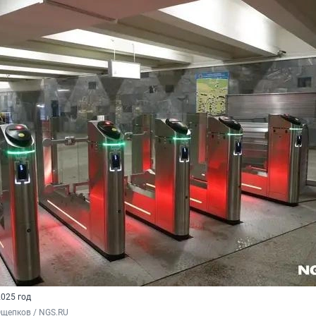
025 год
Ощепков / NGS.RU