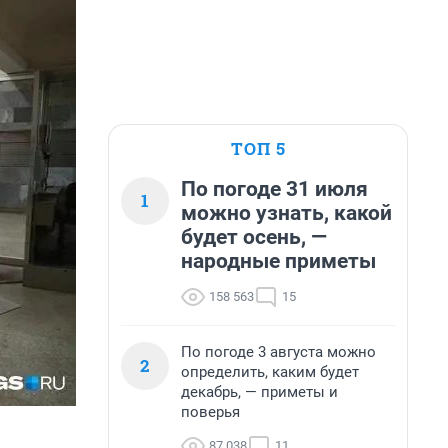
ТОП 5
По погоде 31 июля
1
можно узнать, какой
будет осень, —
народные приметы
158 563
15
По погоде 3 августа можно
2
определить, каким будет
декабрь, — приметы и
поверья
87 038
11