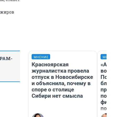
ажиров
МНЕНИЕ
МНЕНИ
ГРАМ-
Красноярская
«Анал
журналистка провела
вот ч
отпуск в Новосибирске
Почем
и объяснила, почему в
блокб
споре о столице
прова
Сибири нет смысла
повто
фильм
полны