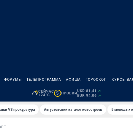
ФОРУМЫ
ТЕЛЕПРОГРАММА
АФИША
ГОРОСКОП
КУРСЫ ВА
USD 81,41
СЕЙЧАС
5
ПРОБКИ
+24°C
EUR 94,06
ики VS прокуратура
Августовский каталог новостроек
5 молодых н
ОРТ