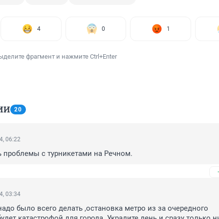
4
0
1
ыделите фрагмент и нажмите Ctrl+Enter
ИИ
20
4, 06:22
 проблемы с турникетами на Речном.
4, 03:34
надо было всего делать ,остановка метро из за очередного 
удет катастрофой для города. Украдите день и сразу только ни