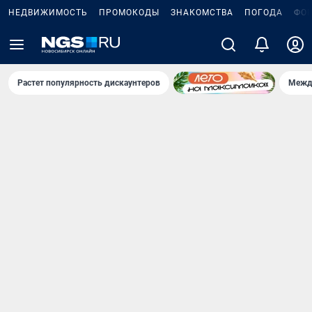
НЕДВИЖИМОСТЬ
ПРОМОКОДЫ
ЗНАКОМСТВА
ПОГОДА
ФО
Растет популярность дискаунтеров
Межд