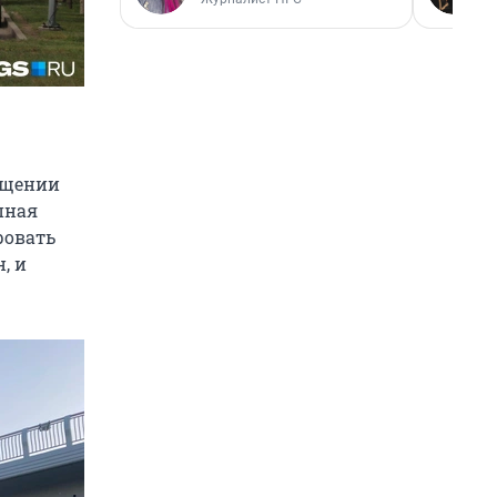
ищении
пная
ровать
, и