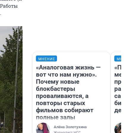
. Работы
.
МНЕНИЕ
МНЕНИ
«Аналоговая жизнь —
«Поку
вот что нам нужно».
мешке
Почему новые
предп
блокбастеры
расска
проваливаются, а
самом
повторы старых
бизне
фильмов собирают
дешев
полные залы
Алёна Золотухина
Журналист НГС