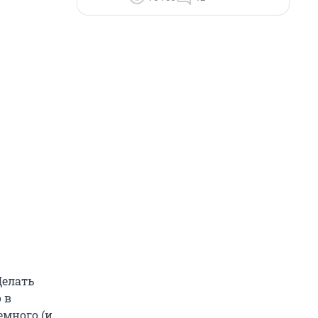
Делать
 в
емного (и