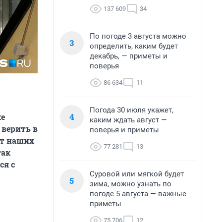
137 609
34
По погоде 3 августа можно
3
определить, каким будет
декабрь, — приметы и
поверья
86 634
11
Погода 30 июля укажет,
4
ке
каким ждать август —
 верить в
поверья и приметы
ыт наших
77 281
13
так
ся с
Суровой или мягкой будет
5
зима, можно узнать по
погоде 5 августа — важные
приметы
75 706
12