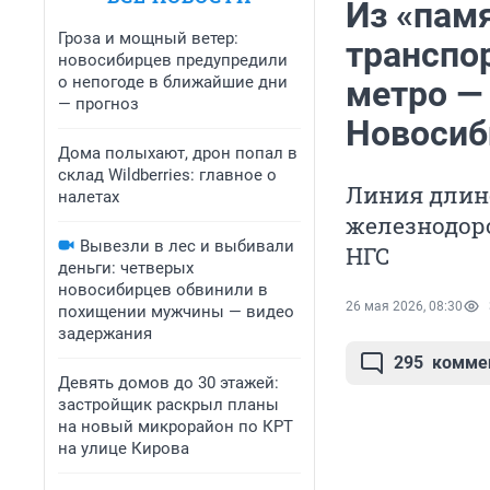
Из «пам
Гроза и мощный ветер:
транспор
новосибирцев предупредили
о непогоде в ближайшие дни
метро —
— прогноз
Новосиб
Дома полыхают, дрон попал в
склад Wildberries: главное о
Линия длино
налетах
железнодор
Вывезли в лес и выбивали
НГС
деньги: четверых
новосибирцев обвинили в
26 мая 2026, 08:30
похищении мужчины — видео
задержания
295
комме
Девять домов до 30 этажей:
застройщик раскрыл планы
на новый микрорайон по КРТ
на улице Кирова