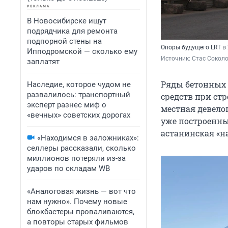
В Новосибирске ищут
подрядчика для ремонта
подпорной стены на
Опоры будущего LRT в 
Ипподромской — сколько ему
Источник: 
Стас Соколо
заплатят
Ряды бетонных 
Наследие, которое чудом не
развалилось: транспортный
средств при ст
эксперт разнес миф о
местная девело
«вечных» советских дорогах
уже построенные
астанинская «на
«Находимся в заложниках»:
селлеры рассказали, сколько
миллионов потеряли из-за
ударов по складам WB
«Аналоговая жизнь — вот что
нам нужно». Почему новые
блокбастеры проваливаются,
а повторы старых фильмов