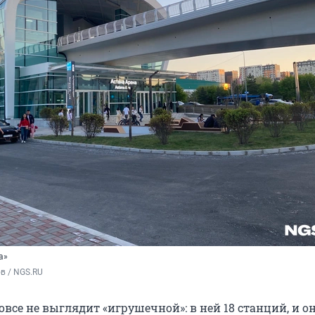
а»
в / NGS.RU
все не выглядит «игрушечной»: в ней 18 станций, и о