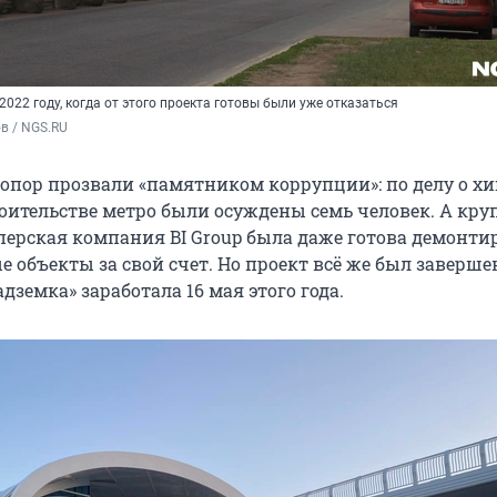
2022 году, когда от этого проекта готовы были уже отказаться
в / NGS.RU
опор прозвали «памятником коррупции»: по делу о х
роительстве метро были осуждены семь человек. А кру
перская компания BI Group была даже готова демонти
 объекты за свой счет. Но проект всё же был завершен
дземка» заработала 16 мая этого года.