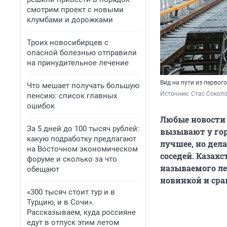
смотрим проект с новыми
клумбами и дорожками
Троих новосибирцев с
опасной болезнью отправили
на принудительное лечение
Вид на пути из первог
Что мешает получать большую
Источник: 
Стас Соколо
пенсию: список главных
ошибок
Любые новости 
За 5 дней до 100 тысяч рублей:
вызывают у гор
какую подработку предлагают
лучшее, но дел
на Восточном экономическом
соседей. Казах
форуме и сколько за что
называемого ле
обещают
новинкой и сра
«300 тысяч стоит тур и в
Турцию, и в Сочи».
Рассказываем, куда россияне
едут в отпуск этим летом