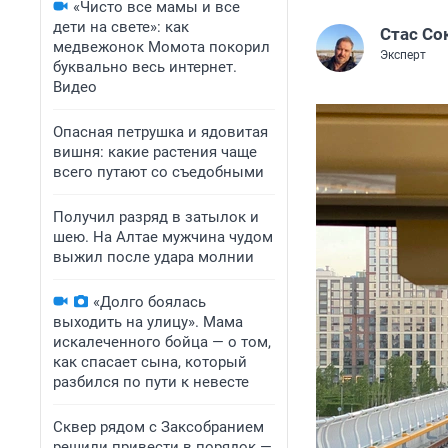
«Чисто все мамы и все
дети на свете»: как
Стас Со
медвежонок Момота покорил
Эксперт
буквально весь интернет.
Видео
Опасная петрушка и ядовитая
вишня: какие растения чаще
всего путают со съедобными
Получил разряд в затылок и
шею. На Алтае мужчина чудом
выжил после удара молнии
«Долго боялась
выходить на улицу». Мама
искалеченного бойца — о том,
как спасает сына, который
разбился по пути к невесте
Сквер рядом с Заксобранием
решили привести в порядок —