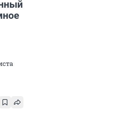
енный
мное
иста