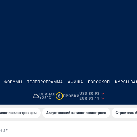
ФОРУМЫ
ТЕЛЕПРОГРАММА
АФИША
ГОРОСКОП
КУРСЫ ВА
USD 80,93
СЕЙЧАС
6
ПРОБКИ
+25°C
EUR 93,19
алог на электрокары
Августовский каталог новостроек
Строитель б
НИЕ