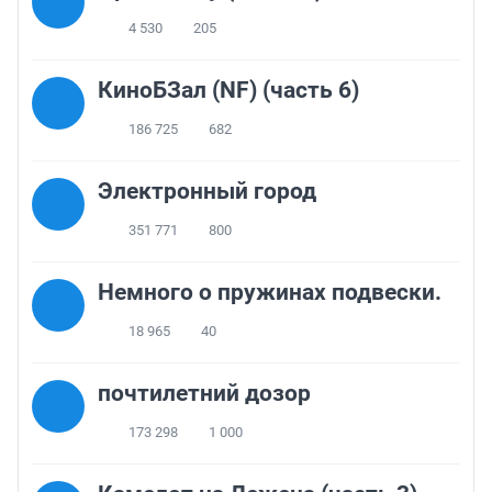
4 530
205
КиноБЗал (NF) (часть 6)
186 725
682
Электронный город
351 771
800
Немного о пружинах подвески.
18 965
40
почтилетний дозор
173 298
1 000