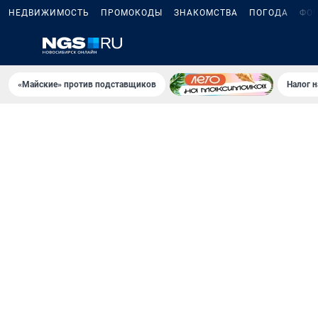
НЕДВИЖИМОСТЬ
ПРОМОКОДЫ
ЗНАКОМСТВА
ПОГОДА
ФО
«Майские» против подставщиков
Налог 