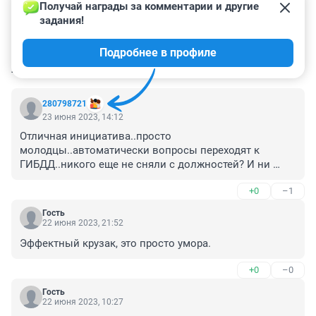
Получай награды за комментарии и другие 
задания!
Подробнее в профиле
КОММЕНТАРИИ
158
280798721
23 июня 2023, 14:12
Отличная инициатива..просто 
молодцы..автоматически вопросы переходят к 
ГИБДД..никого еще не сняли с должностей? И ни 
одного эвакуатора, которых должно быть сотни, и ни 
+0
–1
одного штрафа? Мы во всех городах задохнулись от 
чванства автолюбителей. В какой-то стране в Европе, 
Гость
которая до сих пор нам образец в ряде социальных 
22 июня 2023, 21:52
преимуществ,, так вот..запрещено продавать-покупать 
Эффектный крузак, это просто умора.
машину, есл у покупателя не оформлено, то бишь 
куплено место для автомобиля, для начала. В 
+0
–0
Лондоне нет груды машин даже около дорогих 
офисов, даже директорской машины..Можно 
Гость
22 июня 2023, 10:27
поставить, но оплата стоянки будет катастрофически 