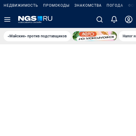
НЕДВИЖИМОСТЬ
ПРОМОКОДЫ
ЗНАКОМСТВА
ПОГОДА
ФО
«Майские» против подставщиков
Налог 