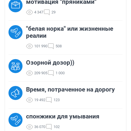
мотивация "пряниками"
4 347
29
"белая норка" или жизненные
реалии
101 990
508
Озорной дозор))
209 905
1 000
Время, потраченное на дорогу
19 492
123
спонжики для умывания
36 070
102