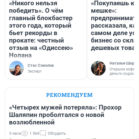
«Никого нельзя
«Покупаешь ко
победить». О чём
мешке»:
главный блокбастер
предпринимат
этого года, который
рассказала, как
бьет рекорды в
самом деле ус
прокате: честный
бизнес со скл
отзыв на «Одиссею»
дешевых това
Нолана
Наталья Шорох
Стас Соколов
Открыла кофейн
Эксперт
деньги соцразв
РЕКОМЕНДУЕМ
«Четырех мужей потеряла»: Прохор
Шаляпин проболтался о новой
возлюбленной
3 часа
1 364
Обсудить