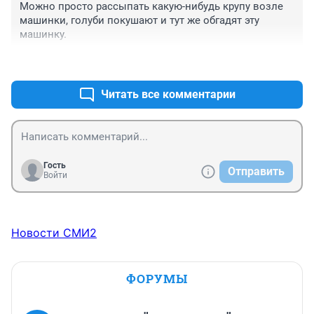
высокой..много гаражей-перехватчиков около ст. 
Можно просто рассыпать какую-нибудь крупу возле 
метро на окраине города..но там да, 
машинки, голуби покушают и тут же обгадят эту 
катастрофической застройки разрастания городов с 
машинку.
метастазам тоже нет. И т.д.
+1
–0
Читать все комментарии
Гость
Отправить
Войти
Новости СМИ2
ФОРУМЫ