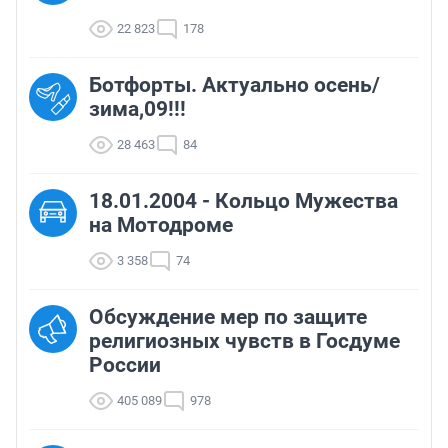
22 823
178
Ботфорты. Актуально осень/
зима,09!!!
28 463
84
18.01.2004 - Кольцо Мужества
на Мотодроме
3 358
74
Обсуждение мер по защите
религиозных чувств в Госдуме
России
405 089
978