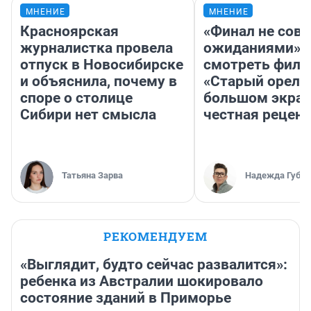
МНЕНИЕ
МНЕНИЕ
Красноярская
«Финал не совп
журналистка провела
ожиданиями»: 
отпуск в Новосибирске
смотреть фил
и объяснила, почему в
«Старый орел» 
споре о столице
большом экран
Сибири нет смысла
честная рецен
Татьяна Зарва
Надежда Губар
РЕКОМЕНДУЕМ
«Выглядит, будто сейчас развалится»:
ребенка из Австралии шокировало
состояние зданий в Приморье