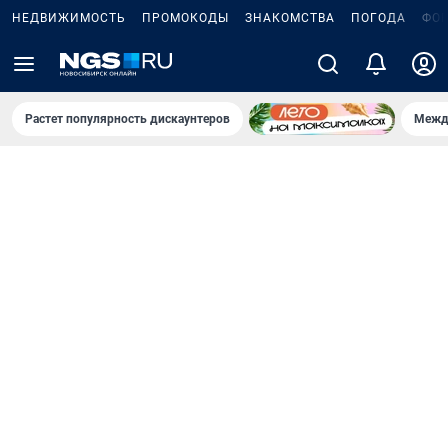
НЕДВИЖИМОСТЬ
ПРОМОКОДЫ
ЗНАКОМСТВА
ПОГОДА
ФО
Растет популярность дискаунтеров
Межд