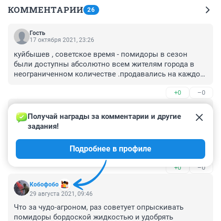
КОММЕНТАРИИ
26
Гость
17 октября 2021, 23:26
куйбышев , советское время - помидоры в сезон 
были доступны абсолютно всем жителям города в 
неограниченном количестве .продавались на каждом 
углу .цена -что-то 12 или 14 копеек за кг. КРАСНЫЕ
+0
–0
Гость
1 октября 2021, 01:57
Получай награды за комментарии и другие 
задания!
Может мне повезло, но не болеют у меня помидоры 
ничем, хотя уже лет 15 в одной и той же теплице. 
Подробнее в профиле
Только меняю стороны, справа помидоры, слева 
огурцы, и наоборот. Помидоры собираю созревшие. 
+0
–0
До заморозков. Тут уж срываю все, дозревают в 
коробках. Ну, а зрелый помидор, сорванный с куста 
Кобофобо
уж точно по вкусу не сравним с помидором из 
29 августа 2021, 09:46
магазина. Так же как огурец. И прочие садово-
Что за чудо-агроном, раз советует опрыскивать 
огородные плоды.
помидоры бордоской жидкостью и удобрять 