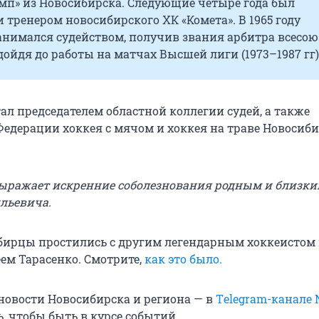
мп» из Новосибирска. Следующие четыре года был
 тренером новосибирского ХК «Комета». В 1965 году
нимался судейством, получив звания арбитра всесо
дойдя до работы на матчах Высшей лиги (1973–1987 гг)
ал председателем областной коллегии судей, а также
Федерации хоккея с мячом и хоккея на траве Новосиб
ыражает искренние соболезнования родным и близк
льевича.
бирцы простились с другим легендарным хоккеистом
ем Тарасенко. Смотрите,
как это было.
овости Новосибирска и региона — в
Тelegram-канале 
, чтобы быть в курсе событий.