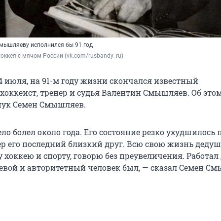
Смышляеву исполнился бы 91 год
оккея с мячом России (vk.com/rusbandy_ru)
14 июля, на 91-м году жизни скончался известный
хоккеист, тренер и судья Валентин Смышляев. Об это
внук Семен Смышляев.
о болел около года. Его состояние резко ухудшилось 
ер его последний близкий друг. Всю свою жизнь дедуш
хоккею и спорту, говорю без преувеличения. Работал
левой и авторитетный человек был, — сказал Семен С