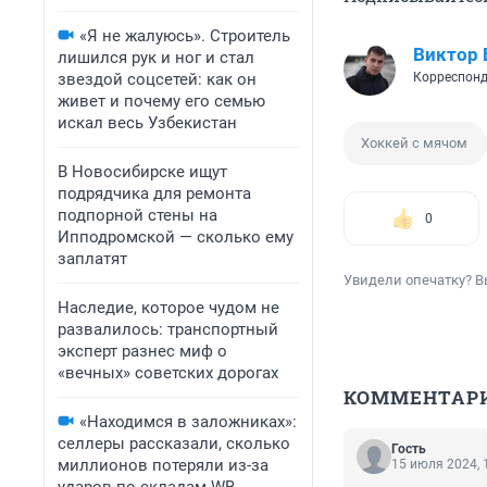
«Я не жалуюсь». Строитель
Виктор
лишился рук и ног и стал
звездой соцсетей: как он
Корреспонд
живет и почему его семью
искал весь Узбекистан
Хоккей с мячом
В Новосибирске ищут
подрядчика для ремонта
подпорной стены на
0
Ипподромской — сколько ему
заплатят
Увидели опечатку? В
Наследие, которое чудом не
развалилось: транспортный
эксперт разнес миф о
«вечных» советских дорогах
КОММЕНТАР
«Находимся в заложниках»:
селлеры рассказали, сколько
Гость
миллионов потеряли из-за
15 июля 2024, 