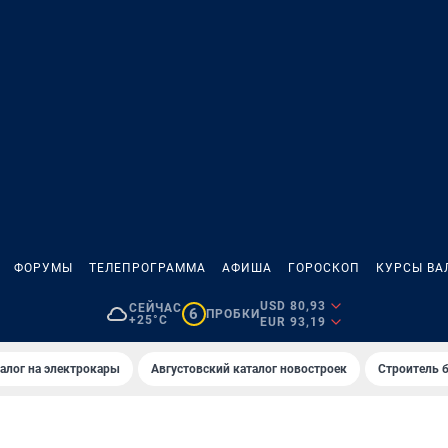
ФОРУМЫ
ТЕЛЕПРОГРАММА
АФИША
ГОРОСКОП
КУРСЫ ВА
USD 80,93
СЕЙЧАС
6
ПРОБКИ
+25°C
EUR 93,19
алог на электрокары
Августовский каталог новостроек
Строитель б