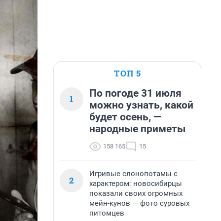
ТОП 5
По погоде 31 июля
1
можно узнать, какой
будет осень, —
народные приметы
158 165
15
Игривые слонопотамы с
2
характером: новосибирцы
показали своих огромных
мейн-кунов — фото суровых
питомцев