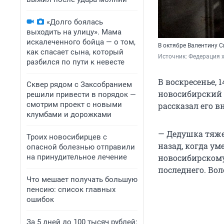
«Долго боялась
выходить на улицу». Мама
искалеченного бойца — о том,
В октябре Валентину 
как спасает сына, который
Источник: 
Федерация х
разбился по пути к невесте
В воскресенье, 
Сквер рядом с Заксобранием
новосибирский 
решили привести в порядок —
смотрим проект с новыми
рассказал его 
клумбами и дорожками
— Дедушка тяжел
Троих новосибирцев с
назад, когда ум
опасной болезнью отправили
на принудительное лечение
новосибирскому 
последнего. Во
Что мешает получать большую
пенсию: список главных
ошибок
За 5 дней до 100 тысяч рублей: