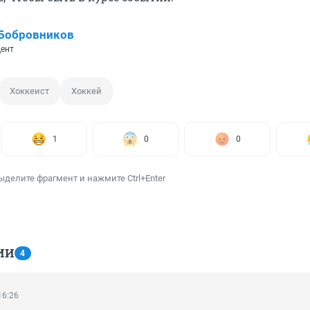
 Бобровников
ент
Хоккеист
Хоккей
1
0
0
ыделите фрагмент и нажмите Ctrl+Enter
ИИ
4
16:26