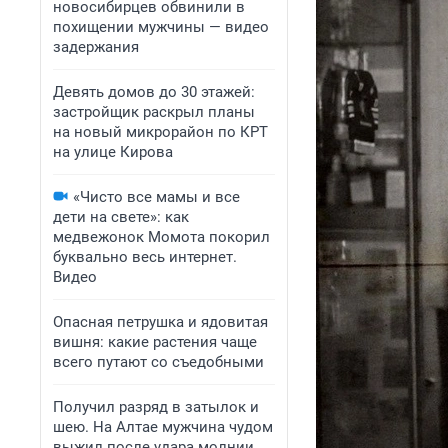
новосибирцев обвинили в
похищении мужчины — видео
задержания
Девять домов до 30 этажей:
застройщик раскрыл планы
на новый микрорайон по КРТ
на улице Кирова
«Чисто все мамы и все
дети на свете»: как
медвежонок Момота покорил
буквально весь интернет.
Видео
Опасная петрушка и ядовитая
вишня: какие растения чаще
всего путают со съедобными
Получил разряд в затылок и
шею. На Алтае мужчина чудом
выжил после удара молнии