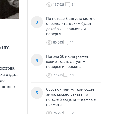
137 628
34
По погоде 3 августа можно
3
определить, каким будет
декабрь, — приметы и
поверья
86 643
11
м НГС
Погода 30 июля укажет,
4
каким ждать август —
поверья и приметы
полгода
ка отдал
77 285
13
 до
мышляев.
Суровой или мягкой будет
5
зима, можно узнать по
погоде 5 августа — важные
приметы
75 797
12