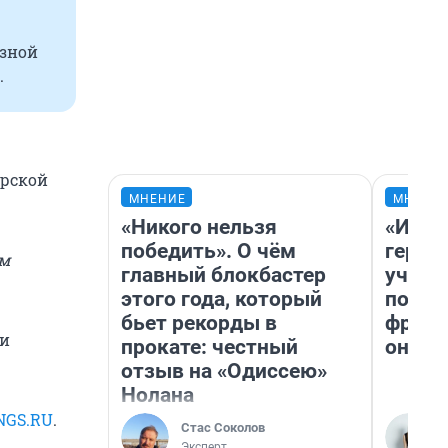
юзной
.
ирской
МНЕНИЕ
МНЕНИ
«Никого нельзя
«Игру
победить». О чём
герои
им
главный блокбастер
учит 
этого года, который
попул
бьет рекорды в
франш
 и
прокате: честный
она п
отзыв на «Одиссею»
Нолана
NGS.RU
.
Стас Соколов
Эксперт