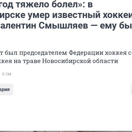
год тяжело болел»: в
ирске умер известный хоккеи
Валентин Смышляев — ему б
т был председателем Федерации хоккея с
кея на траве Новосибирской области
5 134
ария