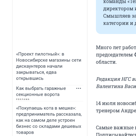
команды «Те
директором и
Смышляев за
категории и 
Много лет работ
«Проект пилотный»: в
председателем 
Новосибирске магазины сети
области.
дискаунтеров начали
закрываться, едва
открывшись
Редакция НГС в
Валентина Васи
Как выбрать гаражные
секционные ворота
14 июля новоси
«Покупаешь кота в мешке»:
тренером Андре
предприниматель рассказала,
как на самом деле устроен
бизнес со складами дешевых
Самые важные н
товаров
Подписывайтесь