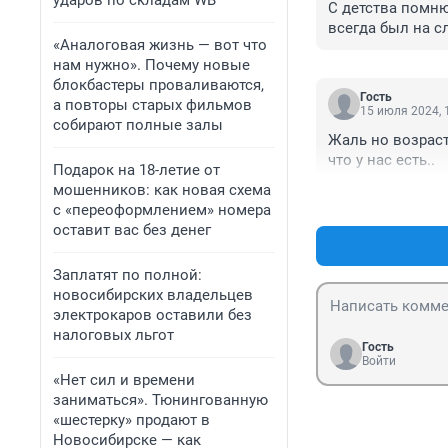
ударов по складам WB
С детства помню
всегда был на с
«Аналоговая жизнь — вот что
нам нужно». Почему новые
блокбастеры проваливаются,
Гость
а повторы старых фильмов
15 июля 2024, 
собирают полные залы
Жаль но возраст
что у нас есть..
Подарок на 18-летие от
мошенников: как новая схема
с «переоформлением» номера
оставит вас без денег
Заплатят по полной:
новосибирских владельцев
электрокаров оставили без
налоговых льгот
Гость
Войти
«Нет сил и времени
заниматься». Тюнингованную
«шестерку» продают в
Новосибирске — как