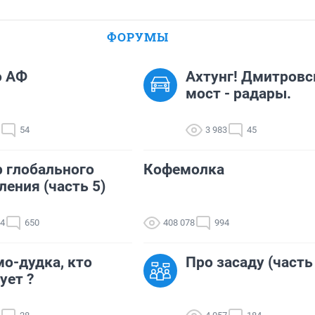
ФОРУМЫ
о АФ
Ахтунг! Дмитровс
мост - радары.
54
3 983
45
 глобального
Кофемолка
ления (часть 5)
74
650
408 078
994
о-дудка, кто
Про засаду (часть
ует ?