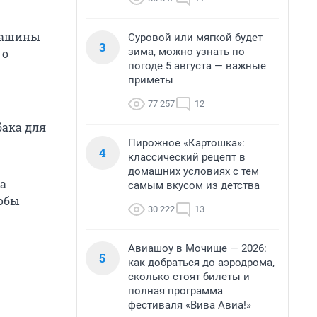
 машины
Суровой или мягкой будет
3
зима, можно узнать по
 о
погоде 5 августа — важные
приметы
77 257
12
бака для
Пирожное «Картошка»:
4
классический рецепт в
домашних условиях с тем
а
самым вкусом из детства
тобы
30 222
13
Авиашоу в Мочище — 2026:
5
как добраться до аэродрома,
сколько стоят билеты и
полная программа
фестиваля «Вива Авиа!»