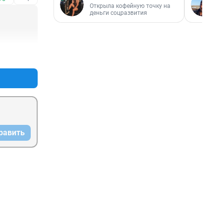
Открыла кофейную точку на
деньги соцразвития
+0
–1
равить