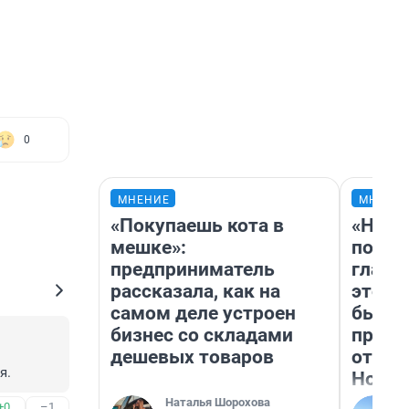
0
МНЕНИЕ
МНЕНИ
«Покупаешь кота в
«Нико
мешке»:
побед
предприниматель
главн
рассказала, как на
этого
самом деле устроен
бьет 
бизнес со складами
прока
дешевых товаров
отзыв
я.
Нолан
Наталья Шорохова
+0
–1