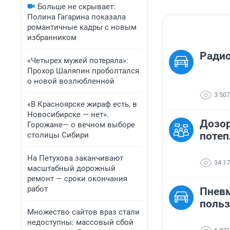
Больше не скрывает:
Полина Гагарина показала
романтичные кадры с новым
избранником
Ради
«Четырех мужей потеряла»:
Прохор Шаляпин проболтался
о новой возлюбленной
3 507
«В Красноярске жираф есть, в
Новосибирске — нет».
Дозор
Горожане— о вечном выборе
потеп
столицы Сибири
На Петухова заканчивают
34 1
масштабный дорожный
ремонт — сроки окончания
работ
Пневм
польз
Множество сайтов враз стали
недоступны: массовый сбой