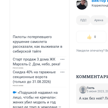
Виктор
Корреспонд
ЛДС
Арена
Пилоты потерпевшего
0
крушение самолета
рассказали, как выживали в
Увидели опечатку? В
сибирской тайге
Старт продаж 3 дома ЖК
Марсель-2. Дом, небо, река!
Скидка 40% на гаражные
КОММЕНТАР
секционные ворота
(только до 31.08.2026)
Гость
5 июня 2023, 2
«Подушкой надавил на
лицо, чтобы не кричала»:
А как без неё? Л
жених убил модель и год
возил ее труп в чемодане —