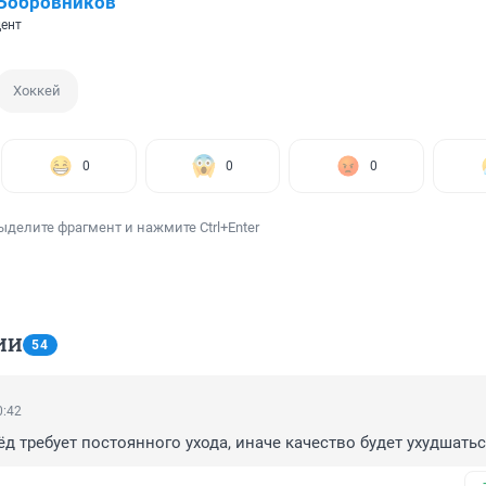
 Бобровников
ент
Хоккей
0
0
0
ыделите фрагмент и нажмите Ctrl+Enter
ИИ
54
0:42
ёд требует постоянного ухода, иначе качество будет ухудшатьс