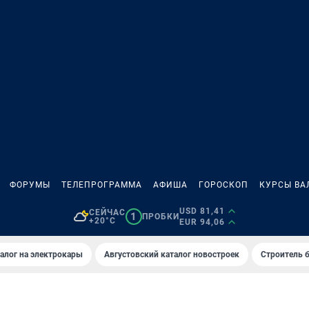
ФОРУМЫ
ТЕЛЕПРОГРАММА
АФИША
ГОРОСКОП
КУРСЫ ВА
USD 81,41
СЕЙЧАС
1
ПРОБКИ
+20°C
EUR 94,06
алог на электрокары
Августовский каталог новостроек
Строитель б