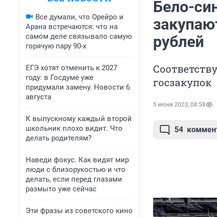
Бело-си
Все думали, что Орейро и
закупаю
Арана встречаются: что на
самом деле связывало самую
рублей
горячую пару 90-х
Соответств
ЕГЭ хотят отменить к 2027
году: в Госдуме уже
госзакупок
придумали замену. Новости 6
августа
5 июня 2023, 08:58
К выпускному каждый второй
школьник плохо видит. Что
54
коммен
делать родителям?
Наведи фокус. Как видят мир
люди с близорукостью и что
делать, если перед глазами
размыто уже сейчас
Эти фразы из советского кино