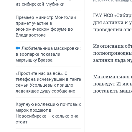
Источник: 
Александр 
из сибирской глубинки
ГАУ НСО «Сибир
Премьер‑министр Монголии
для заливки и 
примет участие в
проведении эле
экономическом форуме во
Владивостоке
Из описания об
Любительница маскировки:
полноприводным
в зоопарке показали
заливки льда ну
мартышку Бразза
«Простите нас за всё». С
Максимальная ц
телефона исчезнувшей в тайге
подведут 21 июн
семьи Усольцевых пришло
поставить маши
леденящее душу сообщение
Крупную коллекцию почтовых
марок продают в
Новосибирске — сколько она
стоит