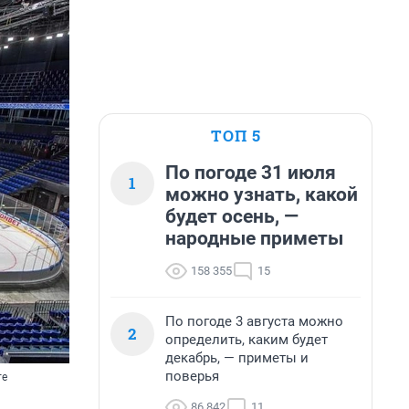
ТОП 5
По погоде 31 июля
1
можно узнать, какой
будет осень, —
народные приметы
158 355
15
По погоде 3 августа можно
2
определить, каким будет
декабрь, — приметы и
поверья
те
86 842
11