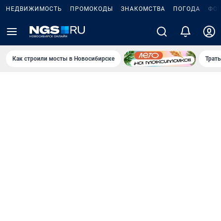
НЕДВИЖИМОСТЬ
ПРОМОКОДЫ
ЗНАКОМСТВА
ПОГОДА
ФО
Как строили мосты в Новосибирске
Траты