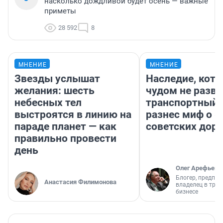
насколько дождливой будет осень — важные
приметы
28 592
8
МНЕНИЕ
МНЕНИЕ
Звезды услышат
Наследие, кото
желания: шесть
чудом не разва
небесных тел
транспортный 
выстроятся в линию на
разнес миф о 
параде планет — как
советских доро
правильно провести
день
Олег Арефьев
Блогер, предпри
Анастасия Филимонова
владелец в тра
бизнесе