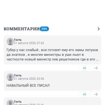
КОММЕНТАРИИ
286
Гость
21 августа 2020, 07:42
Губер у нас слабый , все готовят ему его замы петухов 
да знатков , и многие министры в уши льют в 
частности новый министр лев решетников где в его 
команде бардак и в подведе мфц ужас что 
+0
–0
происходит !!! И вот тебе управление губернатора !!! 
Бардак в правительстве одни интриги скандалы 
Гость
только нет раследования!!!!
21 августа 2020, 03:56
НАВАЛЬНЫЙ ВСЕ ПИСАЛ
+0
–0
Гость