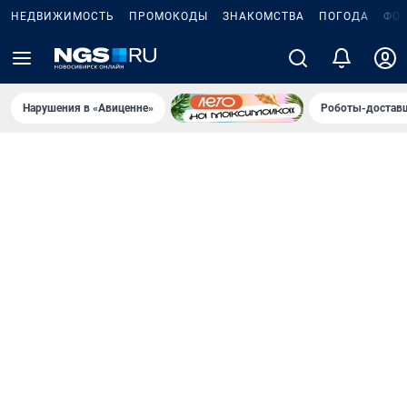
НЕДВИЖИМОСТЬ
ПРОМОКОДЫ
ЗНАКОМСТВА
ПОГОДА
ФО
Нарушения в «Авиценне»
Роботы-доставщ