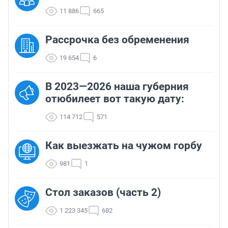
11 886
665
Рассрочка без обременения
19 654
6
В 2023—2026 наша губерния
отюбилеет вот такую дату:
114 712
571
Как выезжать на чужом горбу
981
1
Стол заказов (часть 2)
1 223 345
682