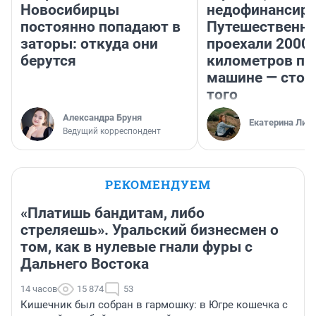
Новосибирцы
недофинансиро
постоянно попадают в
Путешественн
заторы: откуда они
проехали 2000
берутся
километров по 
машине — стои
того
Александра Бруня
Екатерина Лит
Ведущий корреспондент
РЕКОМЕНДУЕМ
«Платишь бандитам, либо
стреляешь». Уральский бизнесмен о
том, как в нулевые гнали фуры с
Дальнего Востока
14 часов
15 874
53
Кишечник был собран в гармошку: в Югре кошечка с