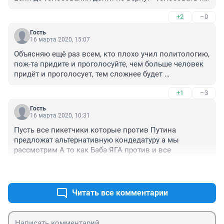
пойдём и комменты строчить не будем!!!

+2
–0
(Если оплатят - значит ситуация нормализовалась, 
ждите новых комментов.

Гость
Думаю, всё будет ок)
16 марта 2020, 15:07
Объясняю ещё раз всем, кто плохо учил политологию, 
пож-та придите и проголосуйте, чем больше человек 
придёт и проголосует, тем сложнее будет 
сфальсифицировать результаты, а если вы будете 
+1
–3
бойкотировать или просто думать, что за вас всё 
решат и сидеть на диване, так так и будет, за вас всё 
Гость
решат!

16 марта 2020, 10:31
И не Терешковых нужно в чём-то там обвинять, а 
Пусть все пикетчики которые против Путина 
себя!
предложат альтернативную кондедатуру а мы 
рассмотрим А то как Баба ЯГА против и все
+1
–1
Читать все комментарии