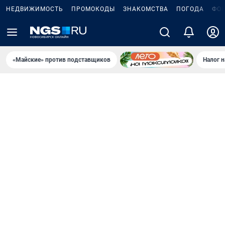
НЕДВИЖИМОСТЬ
ПРОМОКОДЫ
ЗНАКОМСТВА
ПОГОДА
ФО
«Майские» против подставщиков
Налог 