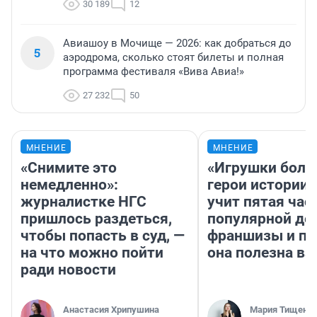
30 189
12
Авиашоу в Мочище — 2026: как добраться до
5
аэродрома, сколько стоят билеты и полная
программа фестиваля «Вива Авиа!»
27 232
50
МНЕНИЕ
МНЕНИЕ
«Снимите это
«Игрушки боль
немедленно»:
герои истории»
журналистке НГС
учит пятая час
пришлось раздеться,
популярной де
чтобы попасть в суд, —
франшизы и п
на что можно пойти
она полезна в
ради новости
Анастасия Хрипушина
Мария Тищенк