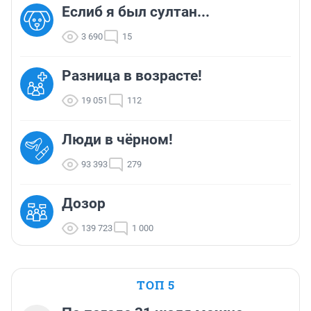
Еслиб я был султан...
3 690
15
Разница в возрасте!
19 051
112
Люди в чёрном!
93 393
279
Дозор
139 723
1 000
ТОП 5