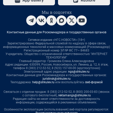
App Gallery
RuStore
Мы в соцсетях
Контактные данные для Роскомнадзора и государственных органов
Сетевое издание «НГС.НОВОСТИ» (18+)
Зарегистрировано Федеральной службой по надзору в сфере связи,
информационных технологий и массовых коммуникаций (Роскомнадзор)
Регистрационный номер ЭЛ № ФС 77— 84683
Учредитель: Общество с ограниченной ответственностью "ИНТЕРНЕТ
ТЕХНОЛОГИИ"
Главный редактор: Громкова Елена Александровна
Адрес редакции: 630099, Россия, Новосибирск, ул. Ленина, д. 12, 6 этаж,
телефон 8 (383) 212-52-52, 8 (923) 157-00-00 (круглосуточно)
Электронный адрес редакции:
ngs@shkulev.ru
Контактные данные для Роскомнадзора и государственных органов:
juristnsk@shkulev.ru
Техподдержка:
help@shkulev.ru
или воспользуйтесь
веб-формой
Связаться с отделом продаж: 8 (383) 212-52-52, 8 (800) 200-03-83 (звонок
с сотового бесплатный),
reklamangs@shkulev.ru
Редакция сайта не несет ответственности за достоверность
информации, содержащейся в рекламных объявлениях.
Особенности эксплуатации (использования) веб-портала регулируются:
Руководством пользователя