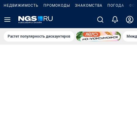
НЕДВИЖИМОСТЬ
ПРОМОКОДЫ
ЗНАКОМСТВА
ПОГОДА
ФО
Растет популярность дискаунтеров
Межд