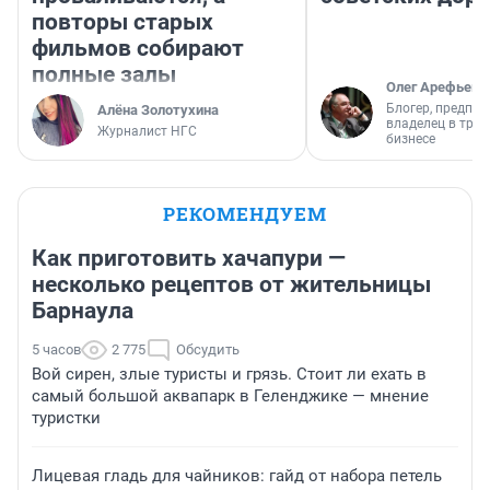
повторы старых
фильмов собирают
полные залы
Олег Арефьев
Блогер, предпри
Алёна Золотухина
владелец в тра
Журналист НГС
бизнесе
РЕКОМЕНДУЕМ
Как приготовить хачапури —
несколько рецептов от жительницы
Барнаула
5 часов
2 775
Обсудить
Вой сирен, злые туристы и грязь. Стоит ли ехать в
самый большой аквапарк в Геленджике — мнение
туристки
Лицевая гладь для чайников: гайд от набора петель