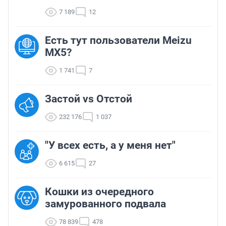
7 189
12
Есть тут пользователи Meizu
MX5?
1 741
7
Застой vs Отстой
232 176
1 037
"У всех есть, а у меня нет"
6 615
27
Кошки из очередного
замурованного подвала
78 839
478