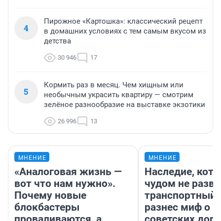
Пирожное «Картошка»: классический рецепт
4
в домашних условиях с тем самым вкусом из
детства
30 946
17
Кормить раз в месяц. Чем хищным или
5
необычным украсить квартиру — смотрим
зелёное разнообразие на выставке экзотики
26 996
13
МНЕНИЕ
МНЕНИЕ
«Аналоговая жизнь —
Наследие, кото
вот что нам нужно».
чудом не разва
Почему новые
транспортный 
блокбастеры
разнес миф о 
проваливаются, а
советских доро