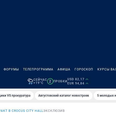
ФОРУМЫ
ТЕЛЕПРОГРАММА
АФИША
ГОРОСКОП
КУРСЫ ВА
USD 82,17
СЕЙЧАС
2
ПРОБКИ
+19°C
EUR 94,84
ики VS прокуратура
Августовский каталог новостроек
5 молодых н
РАКТ В CROCUS CITY HALL
ЭКСКЛЮЗИВ