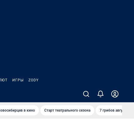
ЛЮТ
ИГРЫ
ZODY
овосибирцев в кино
Старт театрального сезона
7 грибов августа