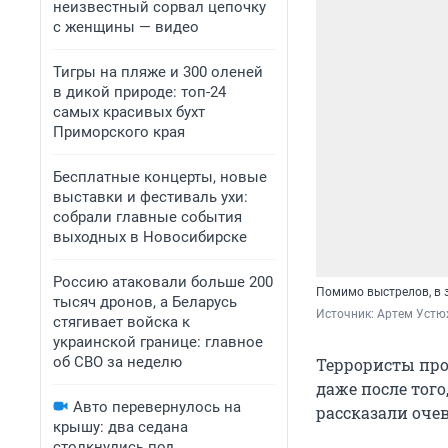
неизвестный сорвал цепочку
с женщины — видео
Тигры на пляже и 300 оленей
в дикой природе: топ-24
самых красивых бухт
Приморского края
Бесплатные концерты, новые
выставки и фестиваль ухи:
собрали главные события
выходных в Новосибирске
Россию атаковали больше 200
Помимо выстрелов, в з
тысяч дронов, а Беларусь
Источник: 
Артем Устю
стягивает войска к
украинской границе: главное
об СВО за неделю
Террористы прод
даже после того
Авто перевернулось на
рассказали оче
крышу: два седана
столкнулись под