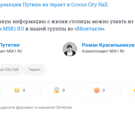
о
реакции Путина на теракт в Crocus City Hall
.
вную информацию о жизни столицы можно узнать из
а MSK1.RU
и нашей группы во «
ВКонтакте
».
Путятин
Роман Красильников
ент MSK1.RU
Корреспондент MSK1.RU
us City Hall
Теракт
0
0
0
ыделите фрагмент и нажмите Ctrl+Enter