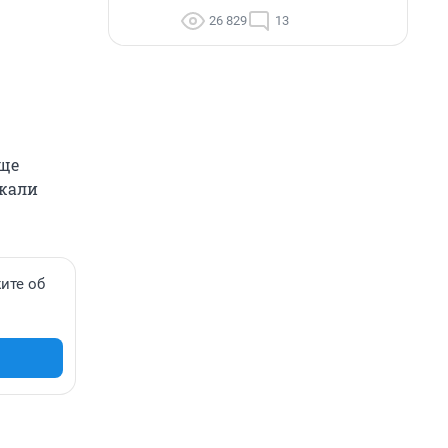
26 829
13
еще
лжали
ите об