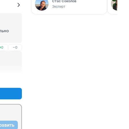
Стас Соколов
Эксперт
ьно 
+0
–0
+0
–0
равить