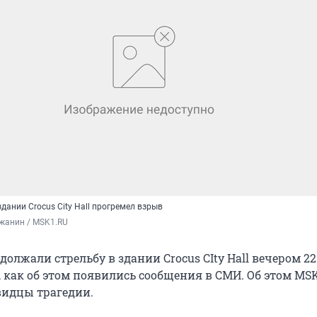
дании Crocus City Hall прогремел взрыв
жанин / MSK1.RU
олжали стрельбу в здании Crocus CIty Hall вечером 2
, как об этом появились сообщения в СМИ. Об этом MS
видцы трагедии.