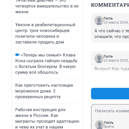
14-летней девочке — это
КОММЕНТАР
четвертое вмешательство в ее
жизни
Гость
23 марта 2024,
Увезли в реабилитационный
центр: трое новосибирцев
А что сейчас с 
похитили человека и
опишите, что пр
заставили продать дом
«Теперь мы семья!» Клава
Гость
Кока сыграла тайную свадьбу
23 марта 2024,
с богатым блогером. В какую
Вопрос! Как туд
сумму всё обошлось
Как приготовить настоящее
мороженое дома: 3
проверенных рецепта
Рабочая инструкция для
жизни в России. Как
мигранты проходят адаптацию
Гость
и чему их учат в нашем
Войти