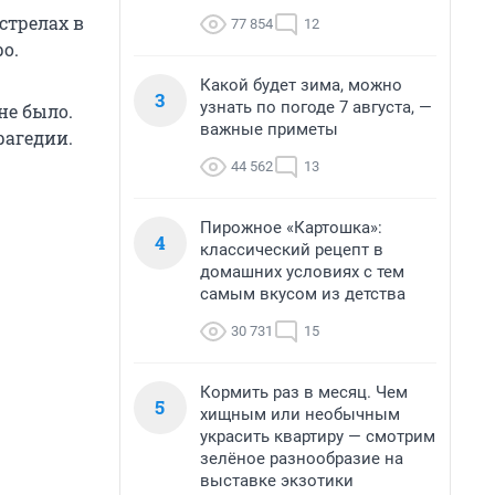
стрелах в
77 854
12
о.
Какой будет зима, можно
3
узнать по погоде 7 августа, —
не было.
важные приметы
рагедии.
44 562
13
Пирожное «Картошка»:
4
классический рецепт в
домашних условиях с тем
самым вкусом из детства
30 731
15
Кормить раз в месяц. Чем
5
хищным или необычным
украсить квартиру — смотрим
зелёное разнообразие на
выставке экзотики