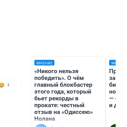
МНЕНИЕ
МНЕНИ
«Никого нельзя
Прода
победить». О чём
запла
главный блокбастер
бизне
3
этого года, который
новый
бьет рекорды в
— он 
прокате: честный
и даж
отзыв на «Одиссею»
Нолана