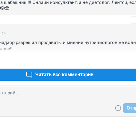
а шабашник!!!! Онлайн консультант, а не диетолог. Лентяй, есл
🤡🤡
3:24
надзор разрешил продавать, и мнение нутрициологов не волну
вье!!!
Читать все комментарии
Отп