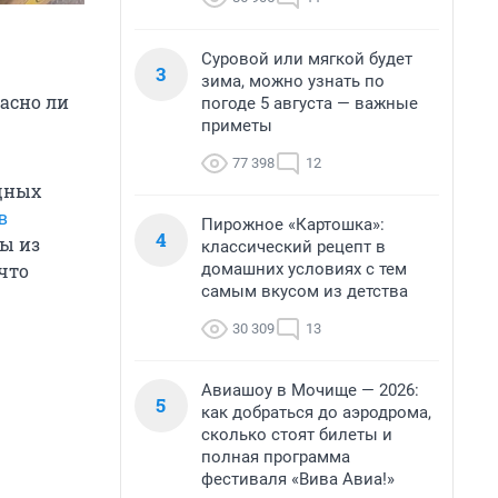
Суровой или мягкой будет
3
зима, можно узнать по
пасно ли
погоде 5 августа — важные
приметы
77 398
12
щных
в
Пирожное «Картошка»:
4
ны из
классический рецепт в
домашних условиях с тем
что
самым вкусом из детства
30 309
13
Авиашоу в Мочище — 2026:
5
как добраться до аэродрома,
сколько стоят билеты и
полная программа
фестиваля «Вива Авиа!»