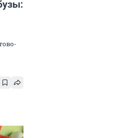
бузы:
тово-