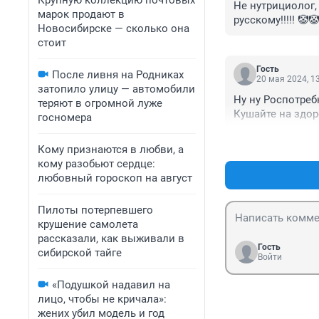
Крупную коллекцию почтовых
Не нутрициолог, 
марок продают в
русскому!!!!! 🤡
Новосибирске — сколько она
стоит
Гость
После ливня на Родниках
20 мая 2024, 1
затопило улицу — автомобили
Ну ну Роспотреб
теряют в огромной луже
Кушайте на здоро
госномера
Кому признаются в любви, а
кому разобьют сердце:
любовный гороскоп на август
Пилоты потерпевшего
крушение самолета
рассказали, как выживали в
Гость
сибирской тайге
Войти
«Подушкой надавил на
лицо, чтобы не кричала»:
жених убил модель и год