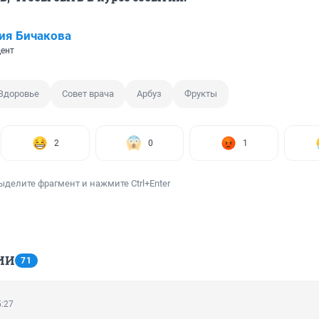
ия Бичакова
ент
Здоровье
Совет врача
Арбуз
Фрукты
2
0
1
ыделите фрагмент и нажмите Ctrl+Enter
ИИ
71
5:27