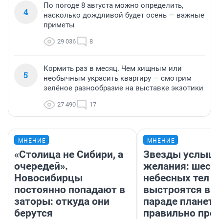
По погоде 8 августа можно определить,
4
насколько дождливой будет осень — важные
приметы
29 036
8
Кормить раз в месяц. Чем хищным или
5
необычным украсить квартиру — смотрим
зелёное разнообразие на выставке экзотики
27 490
17
МНЕНИЕ
МНЕНИЕ
«Столица не Сибири, а
Звезды услыш
очередей».
желания: шест
Новосибирцы
небесных тел
постоянно попадают в
выстроятся в 
заторы: откуда они
параде планет 
берутся
правильно про