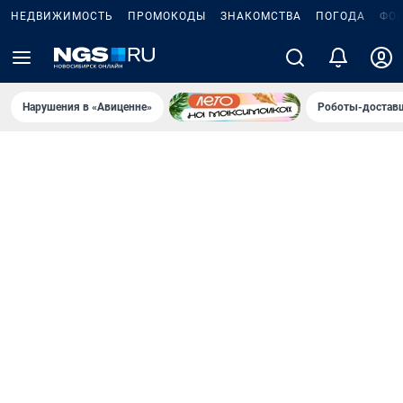
НЕДВИЖИМОСТЬ
ПРОМОКОДЫ
ЗНАКОМСТВА
ПОГОДА
ФО
Нарушения в «Авиценне»
Роботы-доставщ