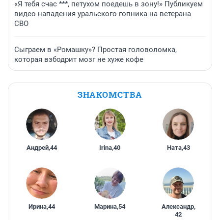
«Я тебя счас ***, петухом поедешь в зону!» Публикуем
видео нападения уральского гопника на ветерана
СВО
Сыграем в «Ромашку»? Простая головоломка,
которая взбодрит мозг не хуже кофе
ЗНАКОМСТВА
Андрей
,
44
Irina
,
40
Ната
,
43
Ирина
,
44
Марина
,
54
Александр
,
42