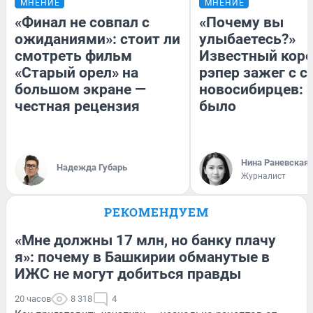
МНЕНИЕ
МНЕНИЕ
«Финал не совпал с
«Почему вы
ожиданиями»: стоит ли
улыбаетесь?»
смотреть фильм
Известный кор
«Старый орел» на
рэпер зажег с 
большом экране —
новосибирцев: к
честная рецензия
было
Нина Раневская
Надежда Губарь
Журналист
РЕКОМЕНДУЕМ
«Мне должны 17 млн, но банку плачу
я»: почему в Башкирии обманутые в
ИЖС не могут добиться правды
20 часов
8 318
4