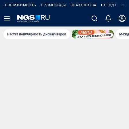
НЕДВИЖИМОСТЬ
ПРОМОКОДЫ
ЗНАКОМСТВА
ПОГОДА
ФО
Растет популярность дискаунтеров
Межд