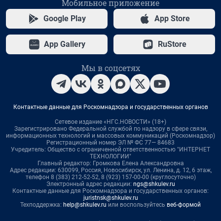
Мобильное приложение
Google Play
App Store
App Gallery
RuStore
Мы в соцсетях
Контактные данные для Роскомнадзора и государственных органов
Сетевое издание «НГС.НОВОСТИ» (18+)
Зарегистрировано Федеральной службой по надзору в сфере связи,
информационных технологий и массовых коммуникаций (Роскомнадзор)
Регистрационный номер ЭЛ № ФС 77— 84683
Учредитель: Общество с ограниченной ответственностью "ИНТЕРНЕТ
ТЕХНОЛОГИИ"
Главный редактор: Громкова Елена Александровна
Адрес редакции: 630099, Россия, Новосибирск, ул. Ленина, д. 12, 6 этаж,
телефон 8 (383) 212-52-52, 8 (923) 157-00-00 (круглосуточно)
Электронный адрес редакции:
ngs@shkulev.ru
Контактные данные для Роскомнадзора и государственных органов:
juristnsk@shkulev.ru
Техподдержка:
help@shkulev.ru
или воспользуйтесь
веб-формой