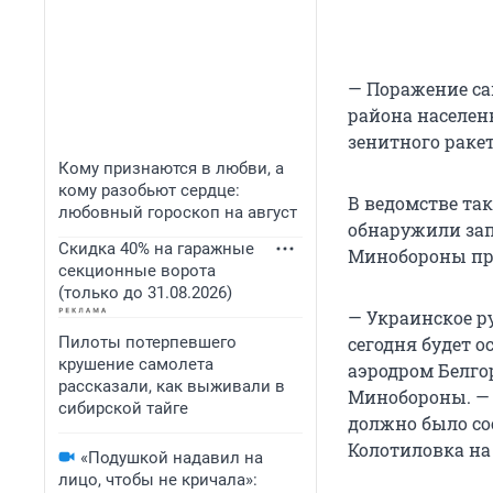
— Поражение с
района населен
зенитного раке
Кому признаются в любви, а
кому разобьют сердце:
В ведомстве та
любовный гороскоп на август
обнаружили запу
Скидка 40% на гаражные
Минобороны пр
секционные ворота
(только до 31.08.2026)
— Украинское р
Пилоты потерпевшего
сегодня будет 
крушение самолета
аэродром Белго
рассказали, как выживали в
Минобороны. — 
сибирской тайге
должно было со
Колотиловка на
«Подушкой надавил на
лицо, чтобы не кричала»: