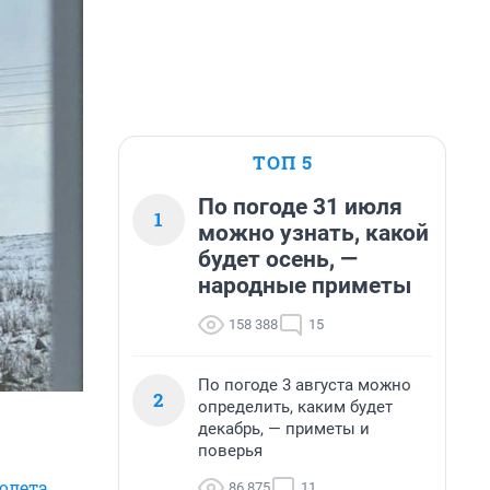
ТОП 5
По погоде 31 июля
1
можно узнать, какой
будет осень, —
народные приметы
158 388
15
По погоде 3 августа можно
2
определить, каким будет
декабрь, — приметы и
поверья
олета
86 875
11