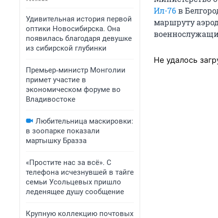
Ил-76
в Белгоро
Удивительная история первой
маршруту аэрод
оптики Новосибирска. Она
военнослужащих
появилась благодаря девушке
из сибирской глубинки
Не удалось загр
Премьер‑министр Монголии
примет участие в
экономическом форуме во
Владивостоке
Любительница маскировки:
в зоопарке показали
мартышку Бразза
«Простите нас за всё». С
телефона исчезнувшей в тайге
семьи Усольцевых пришло
леденящее душу сообщение
Крупную коллекцию почтовых