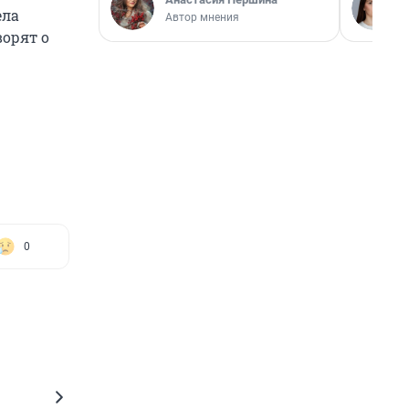
ела
Автор мнения
ворят о
0