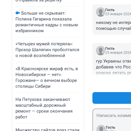
отправила за решетку
Гость
Больше не скрывает:
25 января 2024
Полина Гагарина показала
никому не интер
романтичные кадры с новым
помощью случай
избранником
«Четырех мужей потеряла»:
Гость
Прохор Шаляпин проболтался
25 января 2024
о новой возлюбленной
гур Украины отв
добавив что Росс
«В Красноярске жираф есть, в
опасно летать р
Новосибирске — нет».
Горожане— о вечном выборе
столицы Сибири
На Петухова заканчивают
масштабный дорожный
ремонт — сроки окончания
работ
Гость
Множество сайтов враз стали