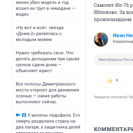
жених убил модель и год
Самолет Ил-76 р
возил ее труп в чемодане —
Яблоново. За вс
видео
произошедшем 
«Ну вот и всё»: звезда
«Дома-2» развелась с
Иван Не
молодым мужем
Корреспонд
Нужно требовать свое. Что
делать дольщикам при срыве
Минобороны Росс
сроков сдачи дома —
объясняет юрист
0
Все полосы Димитровского
моста откроют для движения
осенью — какие работы
Увидели опечатку? В
выполняют сейчас
У могилы педофила. Его
смерть разделила страну на
два лагеря, а защитника детей
КОММЕНТАР