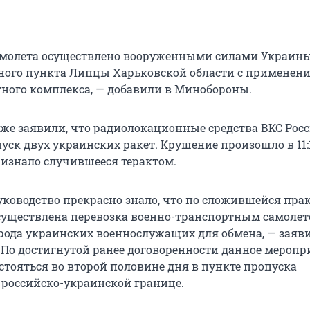
амолета осуществлено вооруженными силами Украины
ного пункта Липцы Харьковской области с применен
тного комплекса, — добавили в Минобороны.
кже заявили, что радиолокационные средства ВКС Рос
ск двух украинских ракет. Крушение произошло в 11:1
изнало случившееся терактом.
уководство прекрасно знало, что по сложившейся пра
осуществлена перевозка военно-транспортным самолет
рода украинских военнослужащих для обмена, — заяв
По достигнутой ранее договоренности данное меропр
стояться во второй половине дня в пункте пропуска
 российско-украинской границе.