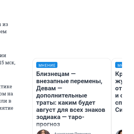
 из
ием
сии
5 мск,
МНЕНИЕ
МНЕНИ
Близнецам —
Красн
внезапные перемены,
журна
ктике
Девам —
отпус
ом на
дополнительные
и объ
или в
траты: каким будет
споре
иятие
август для всех знаков
Сибир
зодиака — таро-
прогноз
Анастасия Першина