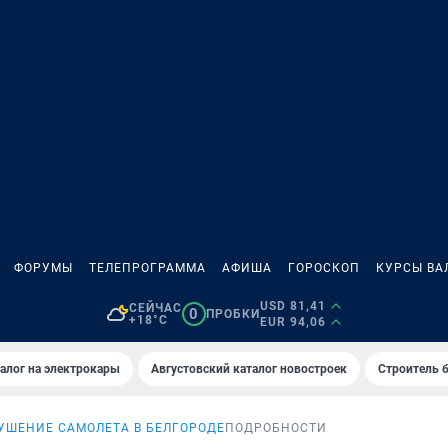
ФОРУМЫ
ТЕЛЕПРОГРАММА
АФИША
ГОРОСКОП
КУРСЫ ВА
USD 81,41
СЕЙЧАС
0
ПРОБКИ
+18°C
EUR 94,06
алог на электрокары
Августовский каталог новостроек
Строитель б
УШЕНИЕ САМОЛЕТА В БЕЛГОРОДЕ
ПОДРОБНОСТИ