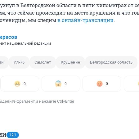
ухнул в Белгородской области в пяти километрах от с
ем, что сейчас происходит на месте крушения и что го
очевидцы, мы следим
в онлайн-трансляции
.
красов
ент национальной редакции
ии
Ил-76
Самолет
Крушение
Белгородская область
0
0
0
ыделите фрагмент и нажмите Ctrl+Enter
ИИ
121