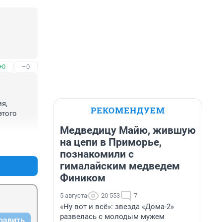
+0
–0
, 
РЕКОМЕНДУЕМ
того 
Медведицу Майю, жившую
на цепи в Приморье,
+0
–1
познакомили с
гималайским медведем
Фиником
5 августа
20 553
7
«Ну вот и всё»: звезда «Дома-2»
развелась с молодым мужем
равить