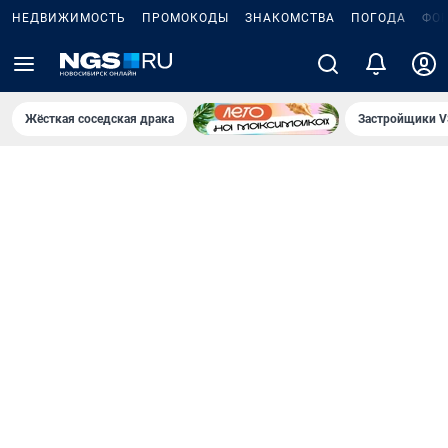
НЕДВИЖИМОСТЬ
ПРОМОКОДЫ
ЗНАКОМСТВА
ПОГОДА
ФО
Жёсткая соседская драка
Застройщики V