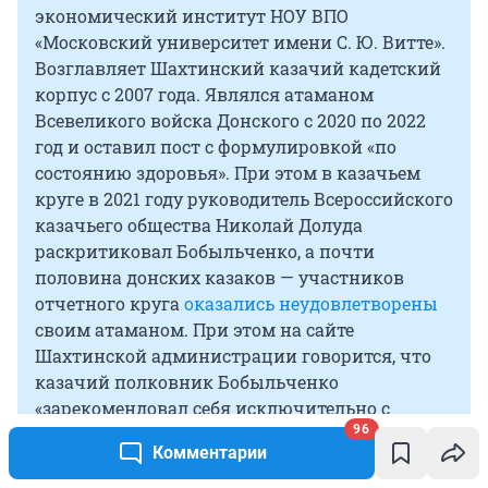
экономический институт НОУ ВПО
«Московский университет имени С. Ю. Витте».
Возглавляет Шахтинский казачий кадетский
корпус с 2007 года. Являлся атаманом
Всевеликого войска Донского с 2020 по 2022
год и оставил пост с формулировкой «по
состоянию здоровья». При этом в казачьем
круге в 2021 году руководитель Всероссийского
казачьего общества Николай Долуда
раскритиковал Бобыльченко, а почти
половина донских казаков — участников
отчетного круга
оказались неудовлетворены
своим атаманом. При этом на сайте
Шахтинской администрации говорится, что
казачий полковник Бобыльченко
«зарекомендовал себя исключительно с
96
положительной стороны» в деле возрождения
Комментарии
казачества.