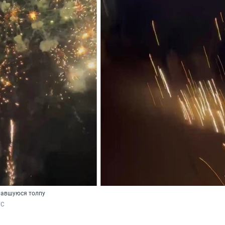
равшуюся толпу
ГС