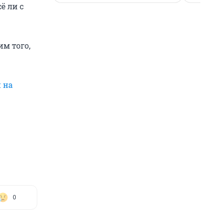
ё ли с
им того,
 на
0