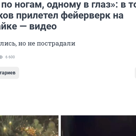
по ногам, одному в глаз»: в т
ков прилетел фейерверк на
йке — видео
лись, но не пострадали
6 600
тариев