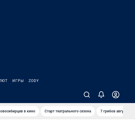
ЛЮТ
ИГРЫ
ZODY
овосибирцев в кино
Старт театрального сезона
7 грибов августа