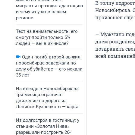
В толпу подрос
мигранты проходят адаптацию
Новосибирска. 
и чему их учат в нашем
произошел еще 7
регионе
Тест на внимательность: его
— Мужчина подош
смогут пройти только 5%
днем рождения,
людей — вы в их числе?
поздравить свою
всей компанией
Один погиб, второй выжил:
новосибирца задержали по
делу об убийстве — его искали
35 лет
На въезде в Новосибирск на
три месяца ограничат
движение по дороге из
Ленинск-Кузнецкого — карта
Из долгостроя в гостиницу: у
станции «Золотая Нива»
разрешили построить 26-