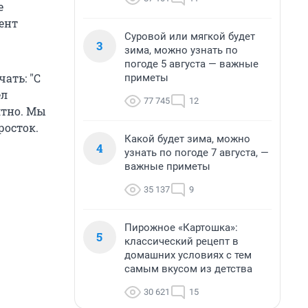
е
ент
Суровой или мягкой будет
3
зима, можно узнать по
погоде 5 августа — важные
ать: "С
приметы
ел
77 745
12
ятно. Мы
росток.
Какой будет зима, можно
4
узнать по погоде 7 августа, —
важные приметы
35 137
9
Пирожное «Картошка»:
5
классический рецепт в
домашних условиях с тем
самым вкусом из детства
30 621
15