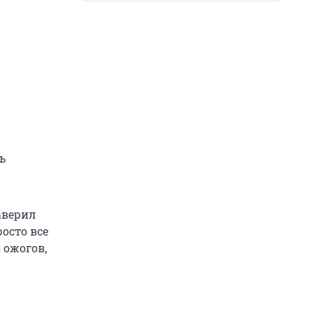
ь
заверил
росто все
 ожогов,