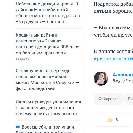
Подросток добав
Небольшие дожди и грозы. В
районах Новосибирской
детьми хорошо,
области может похолодать до
+6 градусов — прогноз
— Мы не хотим, 
чтобы люди это
Кредитный рейтинг
девелопера «Страна»
повышен до оценки BBB.ru со
В начале сентя
стабильным прогнозом
крыше машин
Столкнулись на переезде:
Алексан
поезд смял автомобиль
Ведущий ко
между Мошково и Сокуром —
фото последствий
Фейерверк
Пе
Людям приходят уведомления
о зачислении денег на счет:
почему верить этому опасно
0
Восемь сбили, три упали.