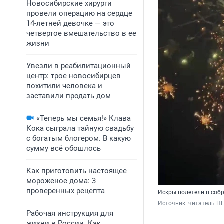
Новосибирские хирурги
провели операцию на сердце
14-летней девочке — это
четвертое вмешательство в ее
жизни
Увезли в реабилитационный
центр: трое новосибирцев
похитили человека и
заставили продать дом
«Теперь мы семья!» Клава
Кока сыграла тайную свадьбу
с богатым блогером. В какую
сумму всё обошлось
Как приготовить настоящее
мороженое дома: 3
проверенных рецепта
Искры полетели в соб
Источник: 
читатель Н
Рабочая инструкция для
жизни в России. Как