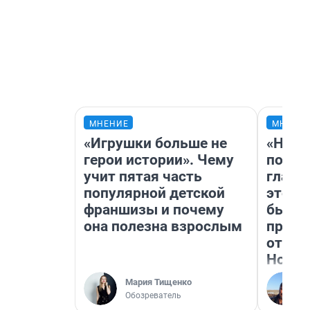
МНЕНИЕ
МНЕНИ
«Игрушки больше не
«Нико
герои истории». Чему
побед
учит пятая часть
главн
популярной детской
этого
франшизы и почему
бьет 
она полезна взрослым
прока
отзыв
Нолан
Мария Тищенко
Обозреватель