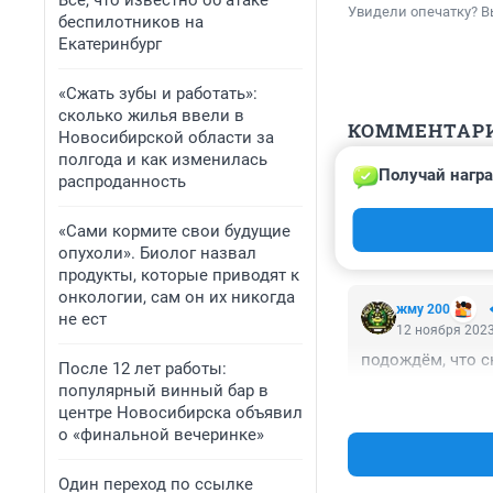
Все, что известно об атаке
Увидели опечатку? В
беспилотников на
Екатеринбург
«Сжать зубы и работать»:
сколько жилья ввели в
КОММЕНТАР
Новосибирской области за
полгода и как изменилась
Получай награ
распроданность
Гость
12 ноября 2023
Лимита шикует ж
«Сами кормите свои будущие
опухоли». Биолог назвал
продукты, которые приводят к
онкологии, сам он их никогда
жму 200
не ест
12 ноября 2023
подождём, что 
После 12 лет работы:
популярный винный бар в
центре Новосибирска объявил
о «финальной вечеринке»
Один переход по ссылке