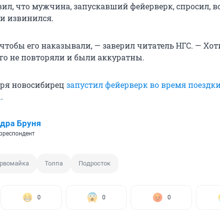
ил, что мужчина, запускавший фейерверк, спросил, вс
 и извинился.
чтобы его наказывали, — заверил читатель НГС. — Хот
го не повторяли и были аккуратны.
бря новосибирец
запустил фейерверк во время поездки
ы
.
дра Бруня
рреспондент
рвомайка
Толпа
Подросток
0
0
0