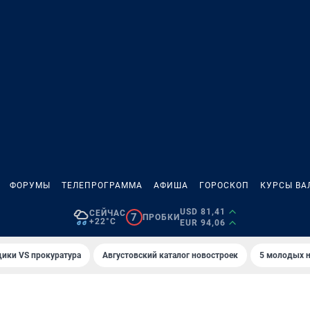
ФОРУМЫ
ТЕЛЕПРОГРАММА
АФИША
ГОРОСКОП
КУРСЫ ВА
USD 81,41
СЕЙЧАС
7
ПРОБКИ
+22°C
EUR 94,06
ики VS прокуратура
Августовский каталог новостроек
5 молодых н