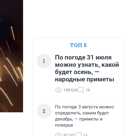
ТОП 5
По погоде 31 июля
1
можно узнать, какой
будет осень, —
народные приметы
158 624
16
По погоде 3 августа можно
2
определить, каким будет
декабрь, — приметы и
поверья
87 101
11