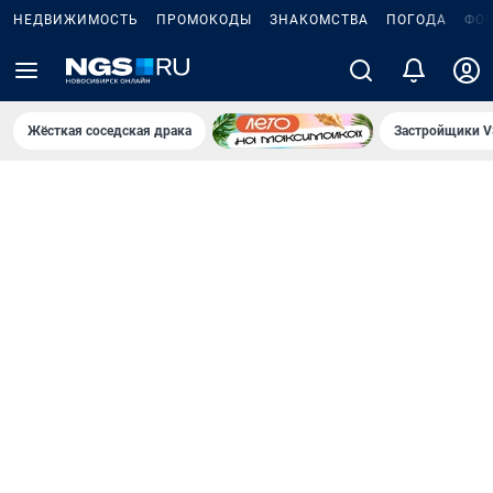
НЕДВИЖИМОСТЬ
ПРОМОКОДЫ
ЗНАКОМСТВА
ПОГОДА
ФО
Жёсткая соседская драка
Застройщики V