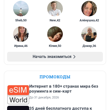
Sheb
,
50
New
,
42
Алёнушка
,
42
Ирина
,
46
Юлия
,
50
Докер
,
36
Начать знакомиться
ПРОМОКОДЫ
Интернет в 180+ странах мира без
роуминга и сим-карт
До 31 декабря, 2026
35 дней бесплатного доступа к