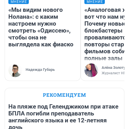
МНЕНИЕ
МНЕНИЕ
«Мы видим нового
«Аналоговая ж
Нолана»: с каким
вот что нам ну
настроем нужно
Почему новые
смотреть «Одиссею»,
блокбастеры
чтобы она не
проваливаются,
выглядела как фиаско
повторы стары
фильмов соби
полные залы
Алёна Золотух
Надежда Губарь
Журналист НГС
РЕКОМЕНДУЕМ
На пляже под Геленджиком при атаке
БПЛА погибли преподаватель
английского языка и ее 12-летняя
дочь