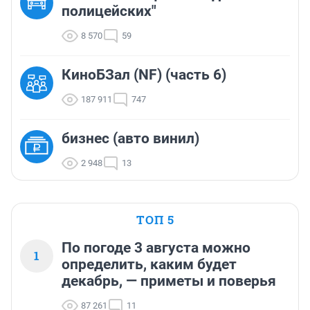
полицейских"
8 570
59
КиноБЗал (NF) (часть 6)
187 911
747
бизнес (авто винил)
2 948
13
ТОП 5
По погоде 3 августа можно
1
определить, каким будет
декабрь, — приметы и поверья
87 261
11