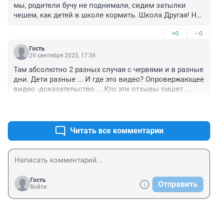
мы, родители бучу не поднимали, сидим затылки 
чешем, как детей в школе кормить. Школа Другая! Не 
эта
+0
–0
Гость
29 сентября 2023, 17:36
Там абсолютно 2 разных случая с червями и в разные 
дни. Дети разные ... И где это видео? Опровержающее 
видео -доказательство ... Кто эти отзывы пишет , 
которые выше ?? Малолетки ?? Сомневаюст что 
+1
–0
взрослые , потомучто у них есть дети и внуки . 
одыкватнве люди , так не напишут.. Проверить бы кто 
оставил отзывы выше... Все говорят про видео , 
Читать все комментарии
которого никто не видел.Только на словах , но это 
бред..Кормят отвратительно и очень дорого для 
школьников обед выходит 200 руб , вы вообще о чем 
??? Там антисанитария, волосы регулярно 
находят,холодную еду и не свежую подают. Больше 10 
Гость
Отправить
лет все жалуются на эту столовую. Пора прокуратуре 
Войти
все проверить.