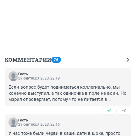
КОММЕНТАРИИ
76
Гость
29 сентября 2023, 22:19
Если вопрос будет подниматься коллегиально, мы 
конечно выступил, а так одиночка в поле не воин. Но 
мэрия опровергает, потому что не питается в 
школьной столовой. У них мож и нету червей. Пусть 
+0
–0
вопросы задают камбинат а, а не школам. У всех 
минимум смешанное питание.
Гость
29 сентября 2023, 22:16
У нас тоже были черви в каше, дети в шоке, просто 