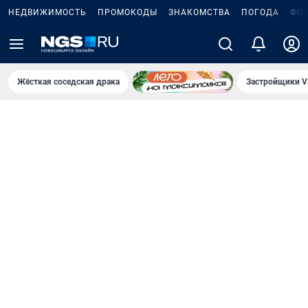
НЕДВИЖИМОСТЬ
ПРОМОКОДЫ
ЗНАКОМСТВА
ПОГОДА
ФО
Жёсткая соседская драка
Застройщики V