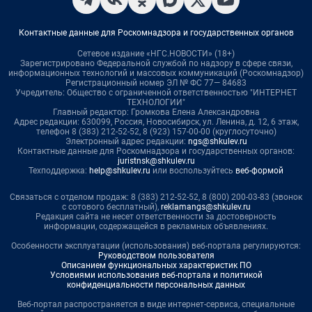
Контактные данные для Роскомнадзора и государственных органов
Сетевое издание «НГС.НОВОСТИ» (18+)
Зарегистрировано Федеральной службой по надзору в сфере связи,
информационных технологий и массовых коммуникаций (Роскомнадзор)
Регистрационный номер ЭЛ № ФС 77— 84683
Учредитель: Общество с ограниченной ответственностью "ИНТЕРНЕТ
ТЕХНОЛОГИИ"
Главный редактор: Громкова Елена Александровна
Адрес редакции: 630099, Россия, Новосибирск, ул. Ленина, д. 12, 6 этаж,
телефон 8 (383) 212-52-52, 8 (923) 157-00-00 (круглосуточно)
Электронный адрес редакции:
ngs@shkulev.ru
Контактные данные для Роскомнадзора и государственных органов:
juristnsk@shkulev.ru
Техподдержка:
help@shkulev.ru
или воспользуйтесь
веб-формой
Связаться с отделом продаж: 8 (383) 212-52-52, 8 (800) 200-03-83 (звонок
с сотового бесплатный),
reklamangs@shkulev.ru
Редакция сайта не несет ответственности за достоверность
информации, содержащейся в рекламных объявлениях.
Особенности эксплуатации (использования) веб-портала регулируются:
Руководством пользователя
Описанием функциональных характеристик ПО
Условиями использования веб-портала и политикой
конфиденциальности персональных данных
Веб-портал распространяется в виде интернет-сервиса, специальные