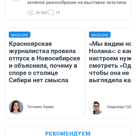
зелёное разнообразие на выставке экзотики
26 933
13
МНЕНИЕ
МНЕНИЕ
Красноярская
«Мы видим нов
журналистка провела
Нолана»: с как
отпуск в Новосибирске
настроем нужн
и объяснила, почему в
смотреть «Оди
споре о столице
чтобы она не
Сибири нет смысла
выглядела как
Татьяна Зарва
Надежда Губар
РЕКОМЕНДУЕМ