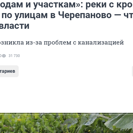
одам и участкам»: реки с кр
 по улицам в Черепаново — ч
власти
зникла из-за проблем с канализацией
0
31 730
тариев