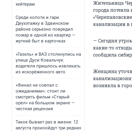
Жительница Чер
хейтерам
города потекла
«Черепановские 
Среди копоти и гари.
Двухэтажку в Здвинском
канализации в 
районе серьезно повредил
пожар в одной из квартир —
— Сегодня утро
жуткий быт в карточках
какие-то отходы
«Газель» и ВАЗ столкнулись на
сообщила сибир
улице Дуси Ковальчук:
водителя пришлось извлекать
Женщина уточни
из искорёженного авто
канализационны
возникла в горо
«Финал не совпал с
ожиданиями»: стоит ли
смотреть фильм «Старый
орел» на большом экране —
честная рецензия
Такое бывает раз в жизни: 12
августа произойдут три редких