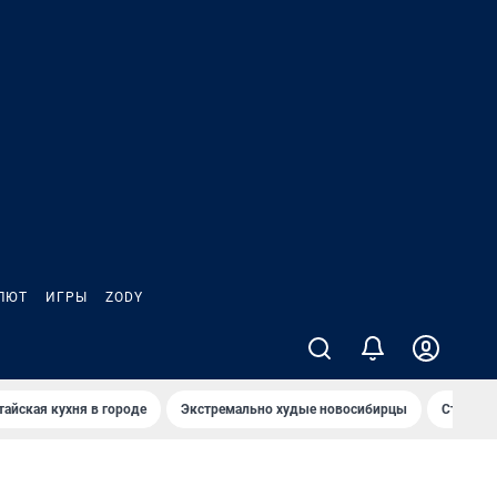
ЛЮТ
ИГРЫ
ZODY
тайская кухня в городе
Экстремально худые новосибирцы
Старт те