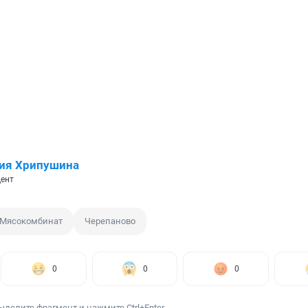
ия Хрипушина
ент
Мясокомбинат
Черепаново
0
0
0
ыделите фрагмент и нажмите Ctrl+Enter