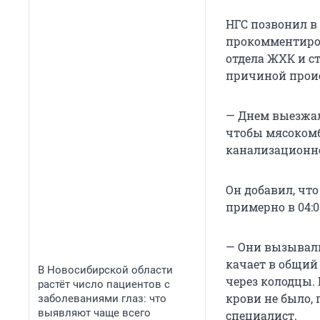
НГС позвонил в
прокомментиров
отдела ЖХК и с
причиной проис
— Днем выезжал
чтобы мясокомб
канализационно
Он добавил, что
примерно в 04:0
— Они вызывали
качает в общий 
В Новосибирской области
через колодцы. 
растёт число пациентов с
крови не было, 
заболеваниями глаз: что
выявляют чаще всего
специалист.