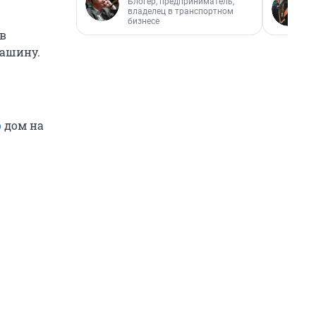
Блогер, предприниматель,
владелец в транспортном
бизнесе
 в
машину.
о
дом на