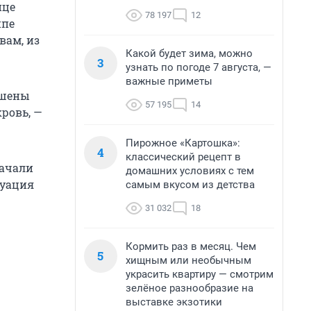
ице
78 197
12
ппе
вам, из
Какой будет зима, можно
3
узнать по погоде 7 августа, —
важные приметы
ошены
57 195
14
кровь, —
Пирожное «Картошка»:
4
классический рецепт в
качали
домашних условиях с тем
туация
самым вкусом из детства
31 032
18
Кормить раз в месяц. Чем
5
хищным или необычным
украсить квартиру — смотрим
зелёное разнообразие на
выставке экзотики