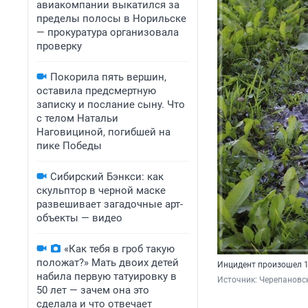
авиакомпании выкатился за
пределы полосы в Норильске
— прокуратура организовала
проверку
Покорила пять вершин,
оставила предсмертную
записку и послание сыну. Что
с телом Натальи
Наговициной, погибшей на
пике Победы
Сибирский Бэнкси: как
скульптор в черной маске
развешивает загадочные арт-
объекты — видео
«Как тебя в гроб такую
положат?» Мать двоих детей
Инцидент произошел 1
набила первую татуировку в
Источник: 
Черепановск
50 лет — зачем она это
сделала и что отвечает