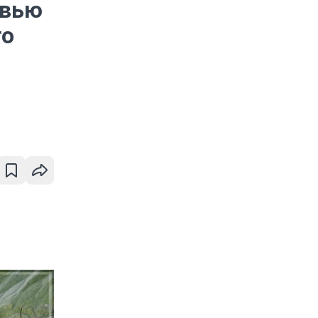
овью
то