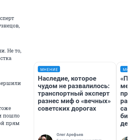
сперт
знецов,
. Не то,
астка
МНЕНИЕ
МНЕНИ
Наследие, которое
«Поку
авершили
чудом не развалилось:
мешке
транспортный эксперт
предп
разнес миф о «вечных»
расска
советских дорогах
самом
тоже
бизне
 и пошло
дешев
кой прям
Олег Арефьев