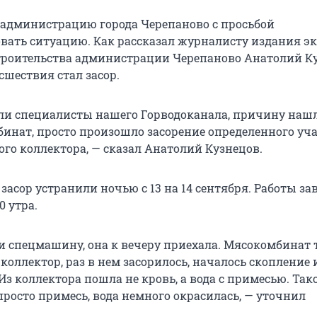
 администрацию города Черепаново с просьбой
ать ситуацию. Как рассказал журналисту издания эк
троительства администрации Черепаново Анатолий Ку
шествия стал засор.
и специалисты нашего Горводоканала, причину нашли
инат, просто произошло засорение определенного уч
го коллектора, — сказал Анатолий Кузнецов.
 засор устранили ночью с 13 на 14 сентября. Работы з
0 утра.
 спецмашину, она к вечеру приехала. Мясокомбинат 
коллектор, раз в нем засорилось, началось скопление
Из коллектора пошла не кровь, а вода с примесью. Та
просто примесь, вода немного окрасилась, — уточнил