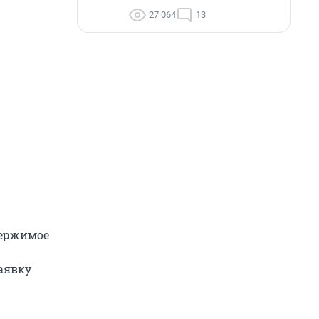
27 064
13
держимое
аявку