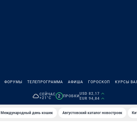
ФОРУМЫ
ТЕЛЕПРОГРАММА
АФИША
ГОРОСКОП
КУРСЫ ВА
USD 82,17
СЕЙЧАС
2
ПРОБКИ
+21°C
EUR 94,84
Международный день кошек
Августовский каталог новостроек
Ки