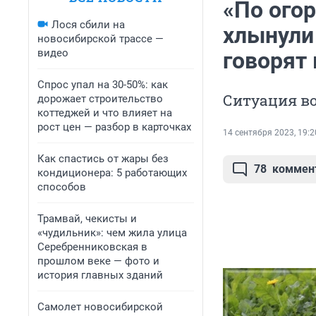
«По огор
Лося сбили на
хлынули
новосибирской трассе —
видео
говорят 
Спрос упал на 30-50%: как
Ситуация во
дорожает строительство
коттеджей и что влияет на
рост цен — разбор в карточках
14 сентября 2023, 19:2
Как спастись от жары без
78
коммен
кондиционера: 5 работающих
способов
Трамвай, чекисты и
«чудильник»: чем жила улица
Серебренниковская в
прошлом веке — фото и
история главных зданий
Самолет новосибирской