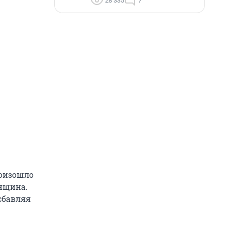
28 335
7
роизошло
енщина.
 сбавляя