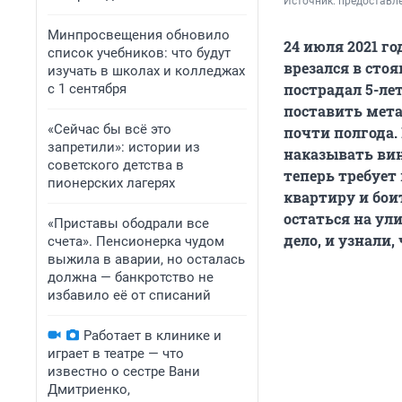
Источник: 
предоставл
Минпросвещения обновило
24 июля 2021 г
список учебников: что будут
врезался в сто
изучать в школах и колледжах
пострадал 5-ле
с 1 сентября
поставить мета
«Сейчас бы всё это
почти полгода.
запретили»: истории из
наказывать вин
советского детства в
теперь требует
пионерских лагерях
квартиру и бои
остаться на ул
«Приставы ободрали все
дело, и узнали,
счета». Пенсионерка чудом
выжила в аварии, но осталась
должна — банкротство не
избавило её от списаний
Работает в клинике и
играет в театре — что
известно о сестре Вани
Дмитриенко,