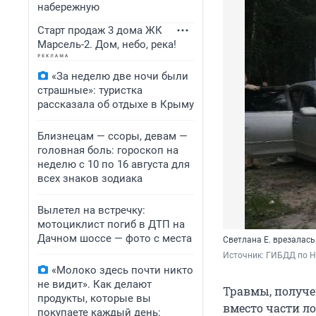
набережную
Старт продаж 3 дома ЖК
Марсель-2. Дом, небо, река!
«За неделю две ночи были
страшные»: туристка
рассказала об отдыхе в Крыму
Близнецам — ссоры, девам —
головная боль: гороскоп на
неделю с 10 по 16 августа для
всех знаков зодиака
Вылетел на встречку:
мотоциклист погиб в ДТП на
Дачном шоссе — фото с места
Светлана Е. врезалас
Источник: 
ГИБДД по 
«Молоко здесь почти никто
не видит». Как делают
Травмы, получе
продукты, которые вы
вместо части л
покупаете каждый день: