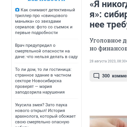
«Я никог
Как снимают детективный
я»: сиби
триллер про «свинцового
маньяка» со звездами
нее тре
сериалов: фото со съемок и
первые подробности
Уголовное д
Врач предупредил о
но финансов
смертельной опасности на
даче: что нельзя делать в саду
28 августа 2023, 08:30
То ли дом, то ли гостиница:
странное здание в частном
300
комме
секторе Новосибирска
проверят — мэрия
заподозрила нарушения
Укусила змея? Зато паука
нового открыл! История
арахнолога, который обожает
свою смертельно опасную