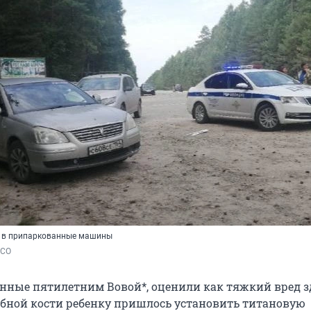
ь в припаркованные машины
НСО
нные пятилетним Вовой*, оценили как тяжкий вред з
обной кости ребенку пришлось установить титановую