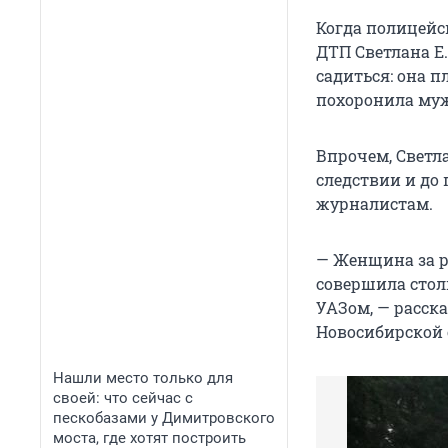
Когда полицейс
ДТП Светлана Е.
садиться: она п
похоронила му
Впрочем, Светла
следствии и до 
журналистам.
— Женщина за р
совершила стол
УАЗом, — расск
Новосибирской 
Нашли место только для
своей: что сейчас с
пескобазами у Димитровского
моста, где хотят построить