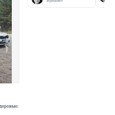
Журналист
доровью: