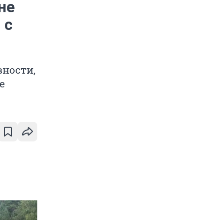
не
 с
вности,
е