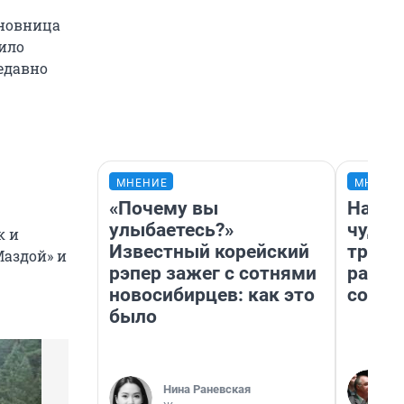
иновница
оило
недавно
МНЕНИЕ
МНЕНИ
«Почему вы
Насле
улыбаетесь?»
чудом
к и
Известный корейский
транс
Маздой» и
рэпер зажег с сотнями
разне
новосибирцев: как это
совет
было
Нина Раневская