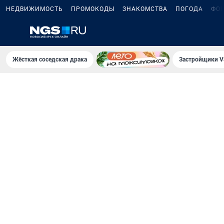
НЕДВИЖИМОСТЬ
ПРОМОКОДЫ
ЗНАКОМСТВА
ПОГОДА
ФО
Жёсткая соседская драка
Застройщики V