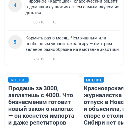
Пирожное «Картошка»: классический рецепт
4
в домашних условиях с тем самым вкусом из
детства
30 718
15
Кормить раз в месяц. Чем хищным или
5
необычным украсить квартиру — смотрим
зелёное разнообразие на выставке экзотики
26 812
13
МНЕНИЕ
МНЕНИЕ
Продашь за 3000,
Красноярская
заплатишь с 4000. Что
журналистка п
бизнесменам готовит
отпуск в Ново
новый закон о налогах
и объяснила, п
— он коснется импорта
споре о столиц
и даже репетиторов
Сибири нет см