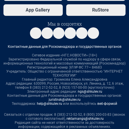
App Gallery
RuStore
Мы в соцсетях
Контактные данные для Роскомнадзора и государственных органов
Сетевое издание «НГС.НОВОСТИ» (18+)
Зарегистрировано Федеральной службой по надзору в сфере связи,
информационных технологий и массовых коммуникаций (Роскомнадзор)
Регистрационный номер ЭЛ № ФС 77— 84683
Учредитель: Общество с ограниченной ответственностью "ИНТЕРНЕТ
ТЕХНОЛОГИИ"
Главный редактор: Громкова Елена Александровна
Адрес редакции: 630099, Россия, Новосибирск, ул. Ленина, д. 12, 6 этаж,
телефон 8 (383) 212-52-52, 8 (923) 157-00-00 (круглосуточно)
Электронный адрес редакции:
ngs@shkulev.ru
Контактные данные для Роскомнадзора и государственных органов:
juristnsk@shkulev.ru
Техподдержка:
help@shkulev.ru
или воспользуйтесь
веб-формой
Связаться с отделом продаж: 8 (383) 212-52-52, 8 (800) 200-03-83 (звонок
с сотового бесплатный),
reklamangs@shkulev.ru
Редакция сайта не несет ответственности за достоверность
информации, содержащейся в рекламных объявлениях.