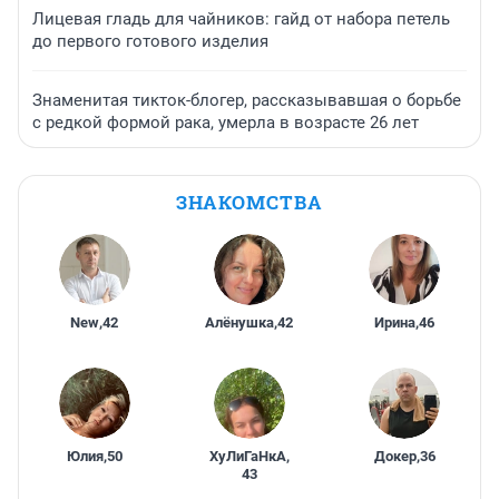
Лицевая гладь для чайников: гайд от набора петель
до первого готового изделия
Знаменитая тикток-блогер, рассказывавшая о борьбе
с редкой формой рака, умерла в возрасте 26 лет
ЗНАКОМСТВА
New
,
42
Алёнушка
,
42
Ирина
,
46
Юлия
,
50
ХуЛиГаНкА
,
Докер
,
36
43