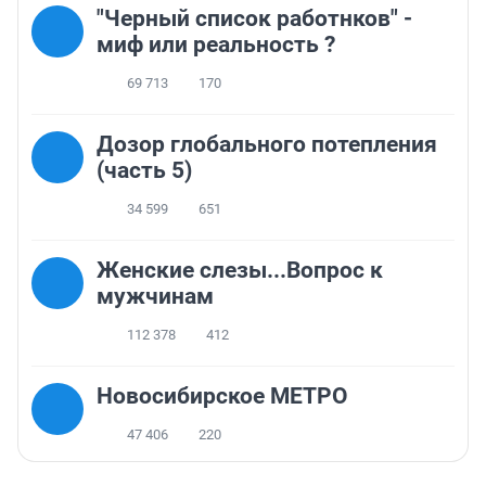
"Черный список работнков" -
миф или реальность ?
69 713
170
Дозор глобального потепления
(часть 5)
34 599
651
Женские слезы...Вопрос к
мужчинам
112 378
412
Новосибирское МЕТРО
47 406
220