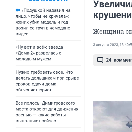
Увеличи
«Подушкой надавил на
крушени
лицо, чтобы не кричала»:
жених убил модель и год
возил ее труп в чемодане —
Женщина ск
видео
3 августа 2023, 13:40
«Ну вот и всё»: звезда
«Дома-2» развелась с
молодым мужем
24
коммен
Нужно требовать свое. Что
делать дольщикам при срыве
сроков сдачи дома —
объясняет юрист
Все полосы Димитровского
моста откроют для движения
осенью — какие работы
выполняют сейчас