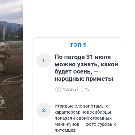
ТОП 5
По погоде 31 июля
1
можно узнать, какой
будет осень, —
народные приметы
158 298
15
Игривые слонопотамы с
2
характером: новосибирцы
показали своих огромных
мейн-кунов — фото суровых
питомцев