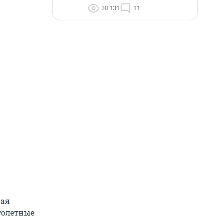
30 131
11
рая
ртолетные