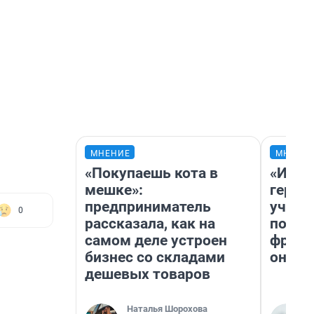
МНЕНИЕ
МНЕНИ
«Покупаешь кота в
«Игру
мешке»:
герои
предприниматель
учит 
0
рассказала, как на
попул
самом деле устроен
франш
бизнес со складами
она п
дешевых товаров
Наталья Шорохова