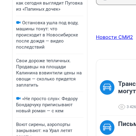
как сегодня выглядит Пуговка
из «Папиных дочек»
Остановка ушла под воду,
машины тонут: что
происходит в Новосибирске
Новости СМИ2
после дождя — видео
последствий
Свои дороже тепличных.
Продавцы на площади
Калинина взвинтили цены на
овощи — сколько придется
Транс
заплатить
могут
«Не просто слух»: Федору
Бондарчуку приписывают
3 426
новый роман — с кем
Пись
Воют сирены, аэропорты
закрывают: на Урал летят