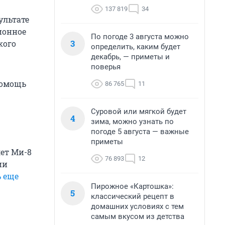
137 819
34
ультате
ионное
По погоде 3 августа можно
3
кого
определить, каким будет
декабрь, — приметы и
поверья
помощь
86 765
11
Суровой или мягкой будет
4
зима, можно узнать по
погоде 5 августа — важные
приметы
лет Ми-8
76 893
12
ии
ь еще
Пирожное «Картошка»:
5
классический рецепт в
домашних условиях с тем
самым вкусом из детства