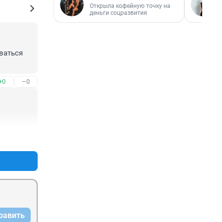
Открыла кофейную точку на
деньги соцразвития
аться 
+0
–0
+1
–0
равить