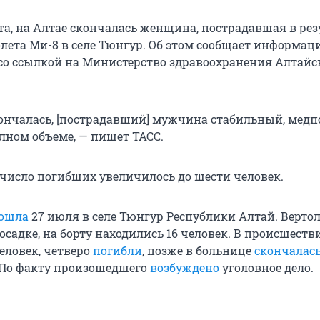
ста, на Алтае скончалась женщина, пострадавшая в рез
лета Ми-8 в селе Тюнгур. Об этом сообщает информац
со ссылкой на Министерство здравоохранения Алтайс
ончалась, [пострадавший] мужчина стабильный, мед
лном объеме, — пишет ТАСС.
 число погибших увеличилось до шести человек.
ошла
27 июля в селе Тюнгур Республики Алтай. Верто
осадке, на борту находились 16 человек. В происшеств
еловек, четверо
погибли
, позже в больнице
скончалас
 По факту произошедшего
возбуждено
уголовное дело.