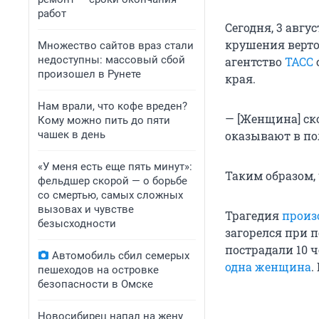
работ
Сегодня, 3 авгу
крушения верто
Множество сайтов враз стали
недоступны: массовый сбой
агентство
ТАСС
произошел в Рунете
края.
Нам врали, что кофе вреден?
— [Женщина] ск
Кому можно пить до пяти
чашек в день
оказывают в по
«У меня есть еще пять минут»:
Таким образом,
фельдшер скорой — о борьбе
со смертью, самых сложных
вызовах и чувстве
Трагедия
произ
безысходности
загорелся при п
пострадали 10 ч
Автомобиль сбил семерых
одна женщина
.
пешеходов на островке
безопасности в Омске
Новосибирец напал на жену