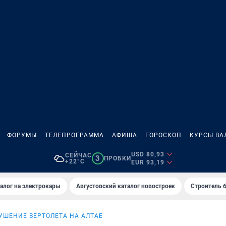
ФОРУМЫ
ТЕЛЕПРОГРАММА
АФИША
ГОРОСКОП
КУРСЫ ВА
USD 80,93
СЕЙЧАС
3
ПРОБКИ
+22°C
EUR 93,19
алог на электрокары
Августовский каталог новостроек
Строитель б
УШЕНИЕ ВЕРТОЛЕТА НА АЛТАЕ