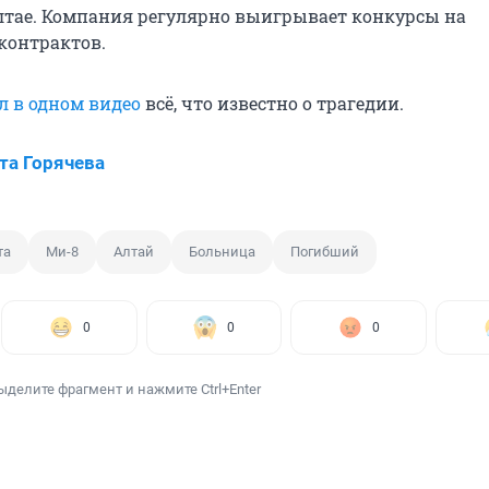
лтае. Компания регулярно выигрывает конкурсы на
контрактов.
л в одном видео
всё, что известно о трагедии.
та Горячева
та
Ми-8
Алтай
Больница
Погибший
0
0
0
ыделите фрагмент и нажмите Ctrl+Enter