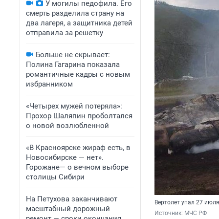
У могилы педофила. Его
смерть разделила страну на
два лагеря, а защитника детей
отправила за решетку
Больше не скрывает:
Полина Гагарина показала
романтичные кадры с новым
избранником
«Четырех мужей потеряла»:
Прохор Шаляпин проболтался
о новой возлюбленной
«В Красноярске жираф есть, в
Новосибирске — нет».
Горожане— о вечном выборе
столицы Сибири
На Петухова заканчивают
Вертолет упал 27 июл
масштабный дорожный
Источник: 
МЧС РФ
ремонт — сроки окончания