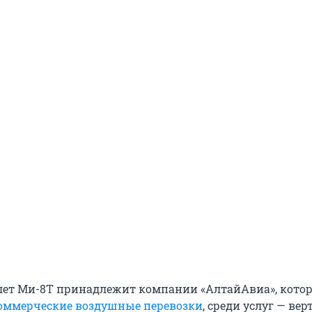
ет Ми-8Т принадлежит компании «АлтайАвиа», кото
оммерческие воздушные перевозки
, среди услуг — ве