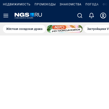
НЕДВИЖИМОСТЬ
ПРОМОКОДЫ
ЗНАКОМСТВА
ПОГОДА
ФО
Жёсткая соседская драка
Застройщики V