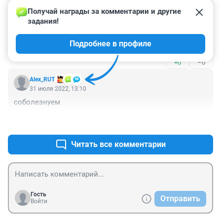
+0
–0
Получай награды за комментарии и другие 
задания!
Гость
31 июля 2022, 14:31
Подробнее в профиле
Жаль людей.
+0
–0
Alex_RUT
31 июля 2022, 13:10
соболезнуем
+1
–1
Читать все комментарии
Гость
Отправить
Войти