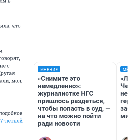
ем в
ила, что
и
говорят,
не с
МНЕНИЕ
МНЕНИ
Другая
«Снимите это
«Люди
али, мол,
немедленно»:
Чем п
журналистке НГС
непон
пришлось раздеться,
герои
чтобы попасть в суд, —
застр
подобное
на что можно пойти
мисти
17-летней
ради новости