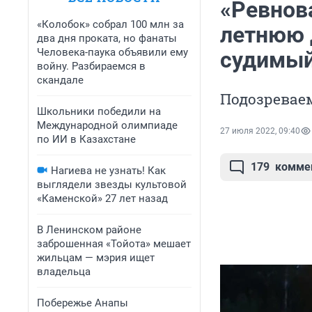
«Ревнова
«Колобок» собрал 100 млн за
летнюю 
два дня проката, но фанаты
Человека-паука объявили ему
судимый
войну. Разбираемся в
скандале
Подозреваем
Школьники победили на
Международной олимпиаде
27 июля 2022, 09:40
по ИИ в Казахстане
179
комме
Нагиева не узнать! Как
выглядели звезды культовой
«Каменской» 27 лет назад
В Ленинском районе
заброшенная «Тойота» мешает
жильцам — мэрия ищет
владельца
Побережье Анапы