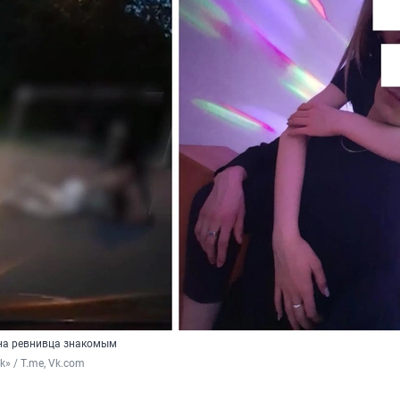
на ревнивца знакомым
k» / T.me, Vk.com