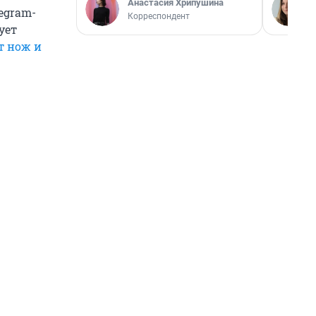
Анастасия Хрипушина
egram-
Корреспондент
ует
т нож и