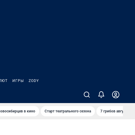
ЛЮТ
ИГРЫ
ZODY
овосибирцев в кино
Старт театрального сезона
7 грибов августа