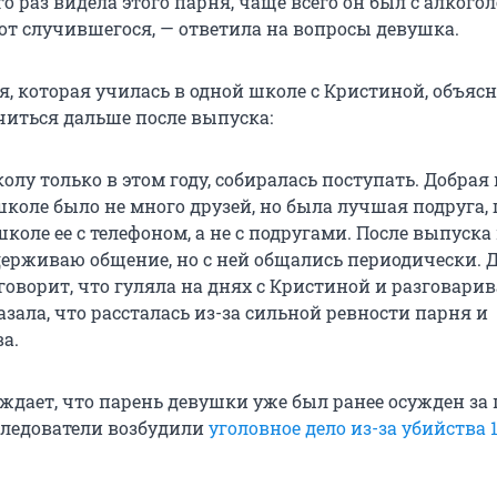
 раз видела этого парня, чаще всего он был с алкогол
 от случившегося, — ответила на вопросы девушка.
, которая училась в одной школе с Кристиной, объясн
читься дальше после выпуска:
лу только в этом году, собиралась поступать. Добрая 
коле было не много друзей, но была лучшая подруга, 
коле ее с телефоном, а не с подругами. После выпуска 
ерживаю общение, но с ней общались периодически. 
оворит, что гуляла на днях с Кристиной и разговарив
зала, что рассталась из-за сильной ревности парня и
а.
ждает, что парень девушки уже был ранее осужден за 
Следователи возбудили
уголовное дело из-за убийства 