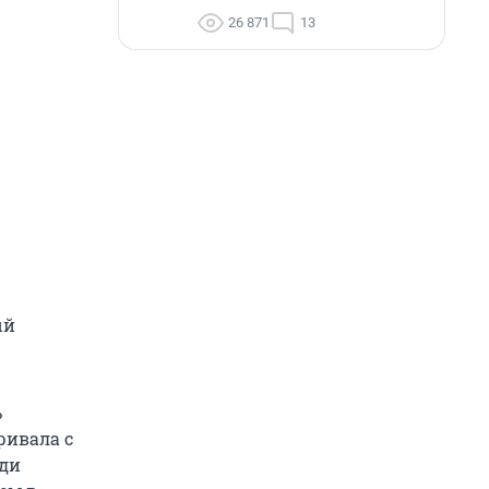
26 871
13
ый
ь
ривала с
ади