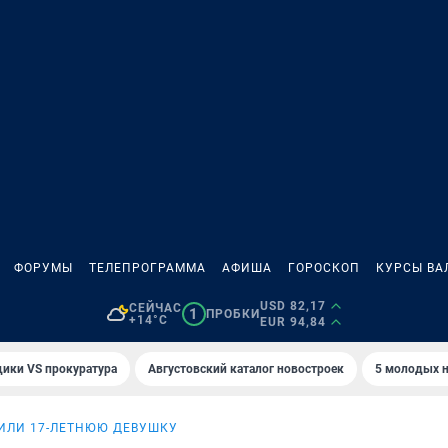
ФОРУМЫ
ТЕЛЕПРОГРАММА
АФИША
ГОРОСКОП
КУРСЫ ВА
USD 82,17
СЕЙЧАС
1
ПРОБКИ
+14°C
EUR 94,84
ики VS прокуратура
Августовский каталог новостроек
5 молодых н
ИЛИ 17-ЛЕТНЮЮ ДЕВУШКУ