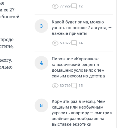
ые
77 929
12
 ее 27-
робностей
Какой будет зима, можно
3
узнать по погоде 7 августа, —
важные приметы
 вроде
50 872
14
стине,
Пирожное «Картошка»:
могу.
4
классический рецепт в
вольно
домашних условиях с тем
самым вкусом из детства
30 769
15
Кормить раз в месяц. Чем
5
хищным или необычным
украсить квартиру — смотрим
зелёное разнообразие на
выставке экзотики