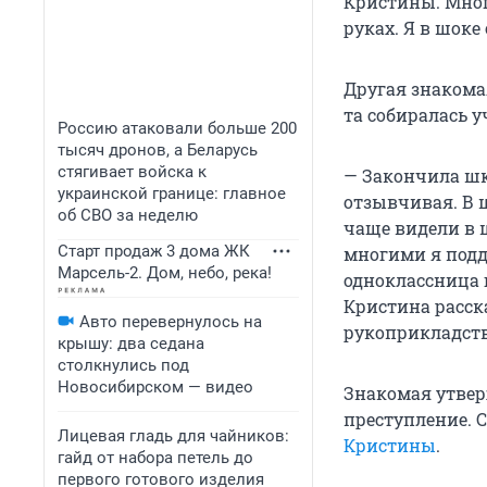
Кристины. Много
руках. Я в шоке
Другая знакомая
та собиралась у
Россию атаковали больше 200
тысяч дронов, а Беларусь
стягивает войска к
— Закончила шко
украинской границе: главное
отзывчивая. В ш
об СВО за неделю
чаще видели в ш
Старт продаж 3 дома ЖК
многими я подд
Марсель-2. Дом, небо, река!
одноклассница г
Кристина расска
Авто перевернулось на
рукоприкладств
крышу: два седана
столкнулись под
Новосибирском — видео
Знакомая утвер
преступление. 
Лицевая гладь для чайников:
Кристины
.
гайд от набора петель до
первого готового изделия