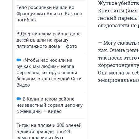
Жуткое убийст
Тело россиянки нашли во
Кристины (имя и
Французских Альпах. Как она
летний парень.
погибла?
следователи не
В Дзержинском районе двое
детей вышли на крышу
— Могу сказать 
пятиэтажного дома — фото
как. Очень ревн
так после этог
«Чтобы нас носили на
корреспонденту 
ручках, мы любим»: нерпа
Она могла за се
Сергеевна, которую спасли
бельком, стала звездой Сети.
эмоциональным 
Видео
В Калининском районе
неизвестный сорвал цепочку
с женщины — видео
Тигры на пляже и 300 оленей
в дикой природе: топ-24
самых красивых бухт