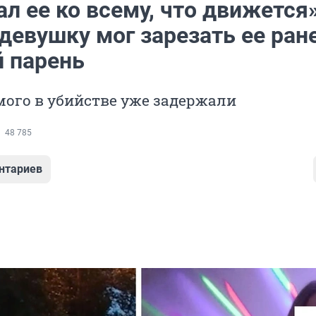
л ее ко всему, что движется»
девушку мог зарезать ее ран
 парень
ого в убийстве уже задержали
48 785
нтариев