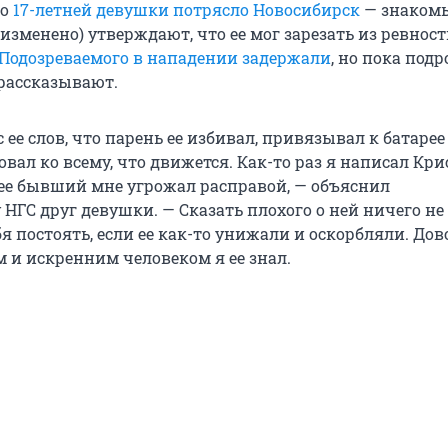
во
17-летней девушки потрясло Новосибирск
— знаком
зменено) утверждают, что ее мог зарезать из ревности
Подозреваемого в нападении задержали
, но пока под
 рассказывают.
с ее слов, что парень ее избивал, привязывал к батарее
овал ко всему, что движется. Как-то раз я написал Кри
о ее бывший мне угрожал расправой, — объяснил
НГС друг девушки. — Сказать плохого о ней ничего не 
бя постоять, если ее как-то унижали и оскорбляли. До
и искренним человеком я ее знал.