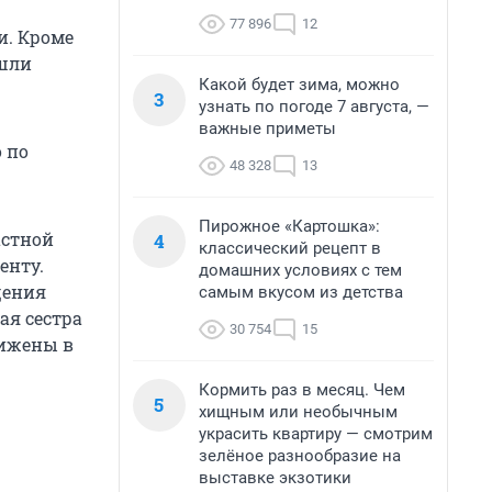
77 896
12
и. Кроме
ошли
Какой будет зима, можно
3
узнать по погоде 7 августа, —
важные приметы
 по
48 328
13
Пирожное «Картошка»:
астной
4
классический рецепт в
енту.
домашних условиях с тем
щения
самым вкусом из детства
ая сестра
30 754
15
нижены в
Кормить раз в месяц. Чем
5
хищным или необычным
украсить квартиру — смотрим
зелёное разнообразие на
выставке экзотики