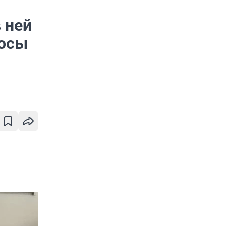
 ней
лосы