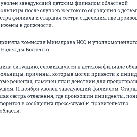
 уволен заведующий детским филиалом областной
больницы после случаев жестокого обращения с детьм
естра филиала и старшая сестра отделения, где произ
нижены в должности.
приняла комиссия Минздрава НСО и уполномоченного
 Надежды Болтенко.
нила ситуацию, сложившуюся в детском филиале обл
больницы, причины, которые могли привести к инцид
ые решения, намечен план действий для предотвра
дущем. 11 ноября уволен заведующий филиалом. Старш
шая сестра отделения, где произошли инциденты, по
оворится в сообщении пресс-службы правительства
области.