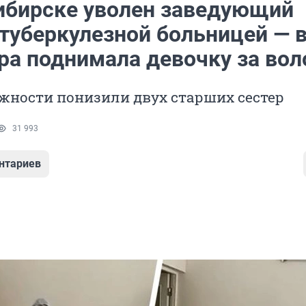
ибирске уволен заведующий
туберкулезной больницей — в
ра поднимала девочку за во
жности понизили двух старших сестер
31 993
нтариев