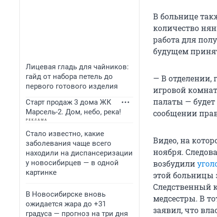
В больнице так
количество нянь
работа для пол
будущем принят
Лицевая гладь для чайников:
гайд от набора петель до
— В отделении, 
первого готового изделия
игровой комнат
палаты — будет
Старт продаж 3 дома ЖК
Марсель-2. Дом, небо, река!
сообщении прав
Стало известно, какие
Видео, на котор
заболевания чаще всего
ноября. Следов
находили на диспансеризации
у новосибирцев — в одной
возбудили
угол
картинке
этой больницы 
Следственный к
В Новосибирске вновь
медсестры. В т
ожидается жара до +31
заявил, что вл
градуса — прогноз на три дня