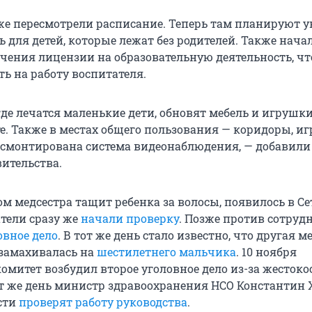
же пересмотрели расписание. Теперь там планируют 
 для детей, которые лежат без родителей. Также нача
учения лицензии на образовательную деятельность, чт
ь на работу воспитателя.
где лечатся маленькие дети, обновят мебель и игрушки
е. Также в местах общего пользования — коридоры, иг
 смонтирована система видеонаблюдения, — добавили
ительства.
ом медсестра тащит ребенка за волосы, появилось в Се
атели сразу же
начали проверку
. Позже против сотру
овное дело
. В тот же день стало известно, что другая м
замахивалась на
шестилетнего мальчика
. 10 ноября
омитет возбудил второе уголовное дело из-за жестоко
от же день министр здравоохранения НСО Константин 
асти
проверят работу руководства
.