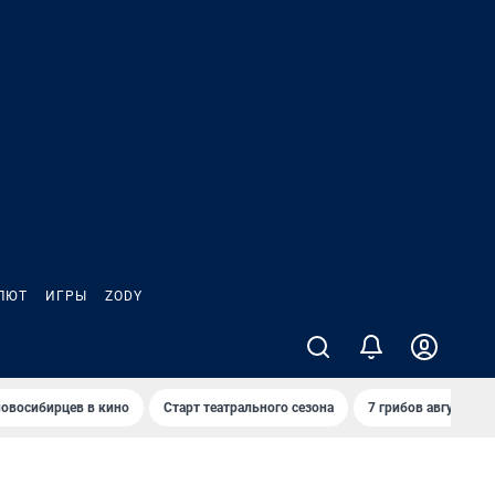
ЛЮТ
ИГРЫ
ZODY
овосибирцев в кино
Старт театрального сезона
7 грибов августа