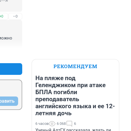
+0
–0
можно 
+1
–0
РЕКОМЕНДУЕМ
На пляже под
Геленджиком при атаке
БПЛА погибли
преподаватель
равить
английского языка и ее 12-
летняя дочь
6 часов
6 068
6
Ученый АлтГУ рассказала, ждать ли