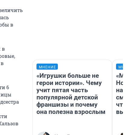
увеличить
лась
обы в
 в
ровые,
 в
МНЕНИЕ
МНЕНИ
«Игрушки больше не
«Мы в
герои истории». Чему
Нолан
ти 6
учит пятая часть
настр
дницы
популярной детской
смотр
едсестра
франшизы и почему
чтобы
она полезна взрослым
выгля
сти
Хальзов