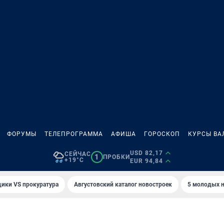
ФОРУМЫ
ТЕЛЕПРОГРАММА
АФИША
ГОРОСКОП
КУРСЫ ВА
USD 82,17
СЕЙЧАС
1
ПРОБКИ
+19°C
EUR 94,84
ики VS прокуратура
Августовский каталог новостроек
5 молодых н