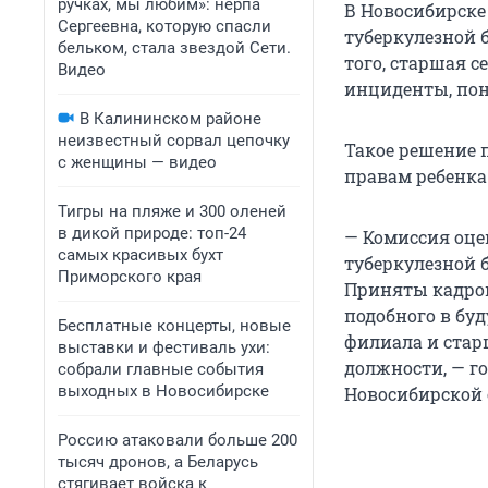
ручках, мы любим»: нерпа
В Новосибирске
Сергеевна, которую спасли
туберкулезной 
бельком, стала звездой Сети.
того, старшая с
Видео
инциденты, по
В Калининском районе
неизвестный сорвал цепочку
Такое решение 
с женщины — видео
правам ребенка
Тигры на пляже и 300 оленей
в дикой природе: топ-24
— Комиссия оце
самых красивых бухт
туберкулезной 
Приморского края
Приняты кадров
подобного в бу
Бесплатные концерты, новые
филиала и стар
выставки и фестиваль ухи:
должности, — г
собрали главные события
выходных в Новосибирске
Новосибирской 
Россию атаковали больше 200
тысяч дронов, а Беларусь
стягивает войска к