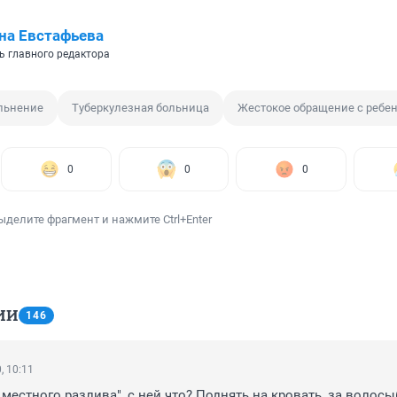
на Евстафьева
ь главного редактора
льнение
Туберкулезная больница
Жестокое обращение с ребе
0
0
0
ыделите фрагмент и нажмите Ctrl+Enter
ИИ
146
, 10:11
 местного разлива", с ней что? Поднять на кровать, за волосы(!!!