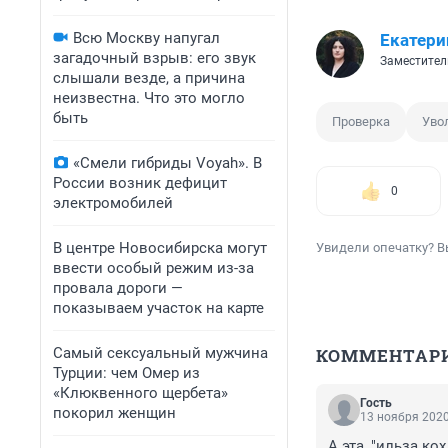
Всю Москву напугал
Екатери
загадочный взрыв: его звук
Заместител
слышали везде, а причина
неизвестна. Что это могло
быть
Проверка
Уво
«Смели гибриды Voyah». В
России возник дефицит
0
электромобилей
В центре Новосибирска могут
Увидели опечатку? В
ввести особый режим из-за
провала дороги —
показываем участок на карте
Самый сексуальный мужчина
КОММЕНТАР
Турции: чем Омер из
«Клюквенного щербета»
Гость
покорил женщин
13 ноября 2020
А эта, "ильза кох