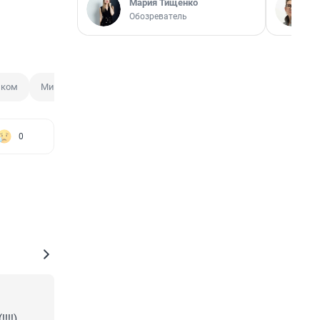
Мария Тищенко
Обозреватель
нком
Министерство здравоохранения Новосибирской области
0
!), 