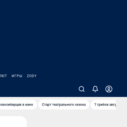
ЛЮТ
ИГРЫ
ZODY
овосибирцев в кино
Старт театрального сезона
7 грибов августа