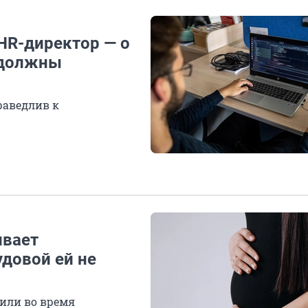
 HR-директор — о
 должны
раведлив к
ивает
удовой ей не
лили во время