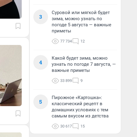
Суровой или мягкой будет
3
зима, можно узнать по
погоде 5 августа — важные
приметы
77 734
12
Какой будет зима, можно
4
узнать по погоде 7 августа, —
важные приметы
33 899
9
Пирожное «Картошка»:
5
классический рецепт в
домашних условиях с тем
самым вкусом из детства
30 617
15