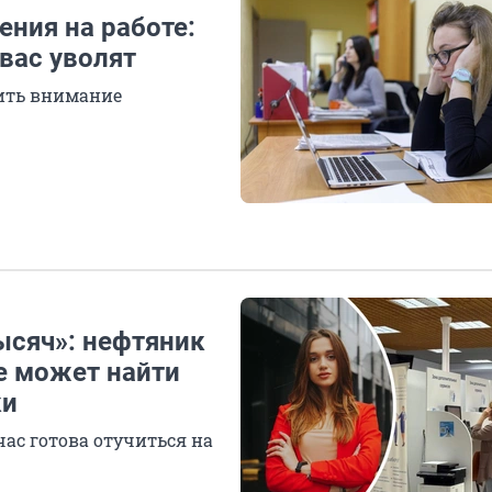
ния на работе:
 вас уволят
тить внимание
тысяч»: нефтяник
е может найти
ки
час готова отучиться на