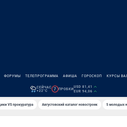
ФОРУМЫ
ТЕЛЕПРОГРАММА
АФИША
ГОРОСКОП
КУРСЫ ВА
USD 81,41
СЕЙЧАС
7
ПРОБКИ
+22°C
EUR 94,06
ики VS прокуратура
Августовский каталог новостроек
5 молодых н