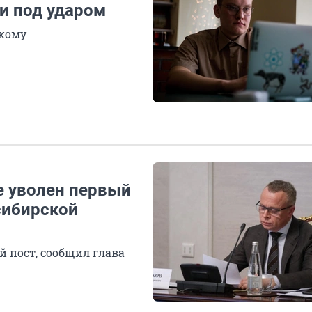
и под ударом
екому
ье уволен первый
сибирской
й пост, сообщил глава