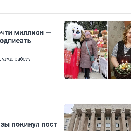
очти миллион —
подписать
ругую работу
а
зы покинул пост