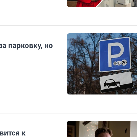
а парковку, но
вится к