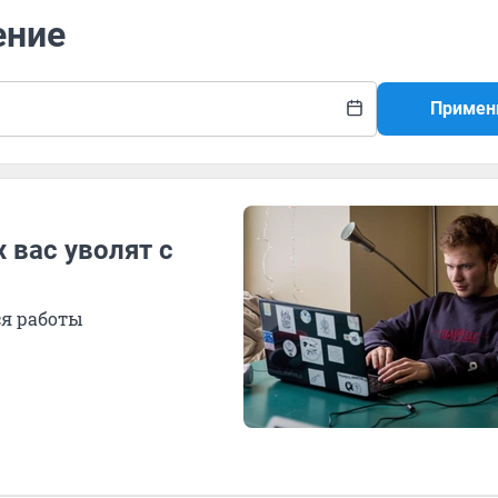
ение
Примен
 вас уволят с
ся работы