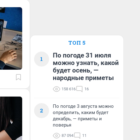
ТОП 5
По погоде 31 июля
1
можно узнать, какой
будет осень, —
народные приметы
158 616
16
По погоде 3 августа можно
2
определить, каким будет
декабрь, — приметы и
поверья
87 094
11