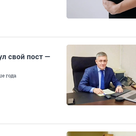
ул свой пост —
е года