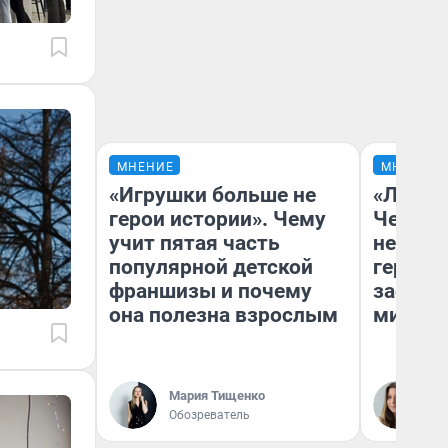
МНЕНИЕ
МНЕНИЕ
«Игрушки больше не
«Люди 
герои истории». Чему
Чем пр
учит пятая часть
непоня
популярной детской
герои 
франшизы и почему
застря
она полезна взрослым
мистич
Мария Тищенко
Ли
Обозреватель
Ре