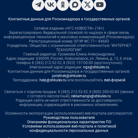
Контактные данные для Роскомнадзора и государственных органов
Сетевое издание «НГС.НОВОСТИ» (18+)
Зарегистрировано Федеральной службой по надзору в сфере связи,
информационных технологий и массовых коммуникаций (Роскомнадзор)
Регистрационный номер ЭЛ № ФС 77— 84683
Учредитель: Общество с ограниченной ответственностью "ИНТЕРНЕТ
ТЕХНОЛОГИИ"
Главный редактор: Громкова Елена Александровна
Адрес редакции: 630099, Россия, Новосибирск, ул. Ленина, д. 12, 6 этаж,
телефон 8 (383) 212-52-52, 8 (923) 157-00-00 (круглосуточно)
Электронный адрес редакции:
ngs@shkulev.ru
Контактные данные для Роскомнадзора и государственных органов:
juristnsk@shkulev.ru
Техподдержка:
help@shkulev.ru
или воспользуйтесь
веб-формой
Связаться с отделом продаж: 8 (383) 212-52-52, 8 (800) 200-03-83 (звонок
с сотового бесплатный),
reklamangs@shkulev.ru
Редакция сайта не несет ответственности за достоверность
информации, содержащейся в рекламных объявлениях.
Особенности эксплуатации (использования) веб-портала регулируются:
Руководством пользователя
Описанием функциональных характеристик ПО
Условиями использования веб-портала и политикой
конфиденциальности персональных данных