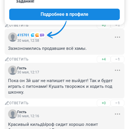
задания!
мой кильдЫроф сидит хорошо ловит банановых 
питонов! Ему нравится, кушает творожок спит под 
Подробнее в профиле
шконкой.
+0
–1
ОТВЕТИТЬ
415701
30 мая, 12:58
Заэкономились продавшие всё хамы.
+4
–1
ОТВЕТИТЬ
Гость
30 мая, 12:17
Пока он 3й шаг не напишет не выйдет! Так и будет 
играть с питонами! Кушать творожок и ходить под 
шконку.
+0
–1
ОТВЕТИТЬ
Гость
30 мая, 12:16
Красивый кильдЫроф сидит хорошо ловит 