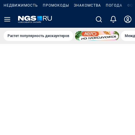
НЕДВИЖИМОСТЬ
ПРОМОКОДЫ
ЗНАКОМСТВА
ПОГОДА
ФО
Растет популярность дискаунтеров
Межд