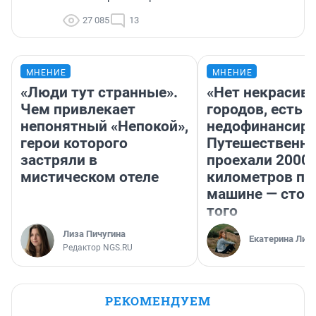
27 085
13
МНЕНИЕ
МНЕНИЕ
«Люди тут странные».
«Нет некрасив
Чем привлекает
городов, есть
непонятный «Непокой»,
недофинансиро
герои которого
Путешественн
застряли в
проехали 2000
мистическом отеле
километров по 
машине — стои
того
Лиза Пичугина
Екатерина Лит
Редактор NGS.RU
РЕКОМЕНДУЕМ